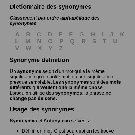
Dictionnaire des synonymes
Classement par ordre alphabétique des
synonymes
A
B
C
D
E
F
G
H
I
J
K
L
M
N
O
P
Q
R
S
T
U
V
W
X
Y
Z
Synonyme définition
Un
synonyme
se dit d'un mot qui a la même
signification qu'un autre mot, ou une signification
presque semblable. Les
synonymes
sont des
mots
différents
qui
veulent dire la même chose
.
Lorsqu’on utilise des
synonymes
, la phrase
ne
change pas de sens
.
Usage des synonymes
Synonymes
et
Antonymes
servent à:
Définir un mot. C’est pourquoi on les trouve