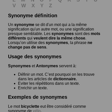
V
W
X
Y
Z
Synonyme définition
Un
synonyme
se dit d'un mot qui a la même
signification qu'un autre mot, ou une signification
presque semblable. Les
synonymes
sont des
mots
différents
qui
veulent dire la même chose
.
Lorsqu’on utilise des
synonymes
, la phrase
ne
change pas de sens
.
Usage des synonymes
Synonymes
et
Antonymes
servent à:
Définir un mot. C’est pourquoi on les trouve
dans les articles de
dictionnaire.
Eviter les répétitions dans un texte.
Enrichir un texte.
Exemples de synonymes
Le mot
bicyclette
eut être considéré comme
synonyme de
vélo
.