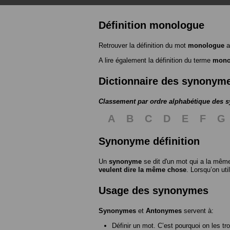
Définition monologue
Retrouver la définition du mot
monologue
a
A lire également la définition du terme
mono
Dictionnaire des synonym
Classement par ordre alphabétique des
A
B
C
D
E
F
G
Synonyme définition
Un
synonyme
se dit d'un mot qui a la même
veulent dire la même chose
. Lorsqu’on ut
Usage des synonymes
Synonymes
et
Antonymes
servent à:
Définir un mot. C’est pourquoi on les tr