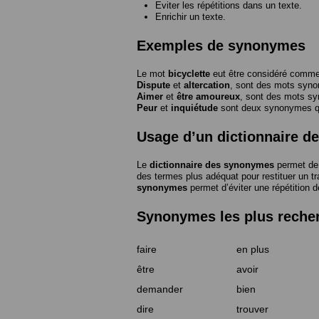
Eviter les répétitions dans un texte.
Enrichir un texte.
Exemples de synonymes
Le mot
bicyclette
eut être considéré com
Dispute
et
altercation
, sont des mots syn
Aimer
et
être amoureux
, sont des mots s
Peur
et
inquiétude
sont deux synonymes que
Usage d’un dictionnaire 
Le
dictionnaire des synonymes
permet de 
des termes plus adéquat pour restituer un trai
synonymes
permet d’éviter une répétition d
Synonymes les plus reche
faire
en plus
être
avoir
demander
bien
dire
trouver