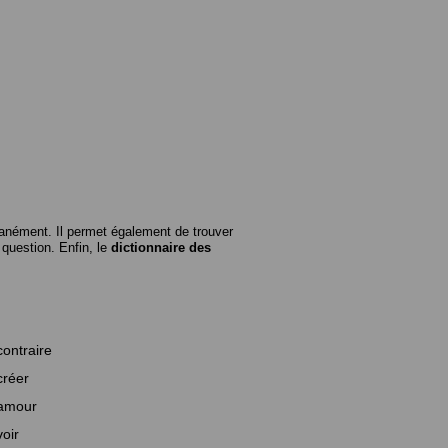
anément. Il permet également de trouver
n question. Enfin, le
dictionnaire des
contraire
créer
amour
voir