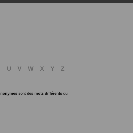
T
U
V
W
X
Y
Z
ynonymes
sont des
mots différents
qui