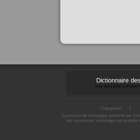
Dictionnaire d
pour vous aider à trouver
Conjugaison
Synonyme de monologue présenté par Synony
des synonymes monologue est gratuite e