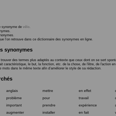
me synonyme de
vélo
.
onymes.
ynonymes.
 l’on retrouve dans ce dictionnaire des synonymes en ligne.
des synonymes
trouver des termes plus adaptés au contexte que ceux dont on se sert spont
t caractéristique, le but, la fonction, etc. de la chose, de l'être, de l'action e
e mots dans le même texte afin d’améliorer le style de sa rédaction.
rchés
anglais
mettre
en effet
problème
pour
travail
important
prendre
expérience
augmenter
installer
en fait