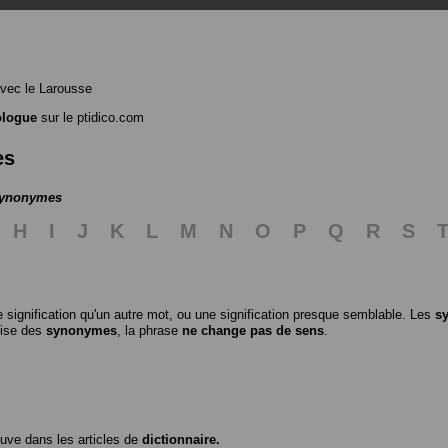
vec le Larousse
logue
sur le ptidico.com
es
 synonymes
H
I
J
K
L
M
N
O
P
Q
R
S
 signification qu'un autre mot, ou une signification presque semblable. Les
s
ilise des
synonymes
, la phrase
ne change pas de sens
.
ouve dans les articles de
dictionnaire.