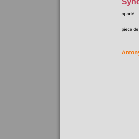
Syn
aparté
pièce de
Anton