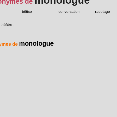
monologue
onymes de
bêtise
conversation
radotage
 théâtre
,
monologue
ymes de