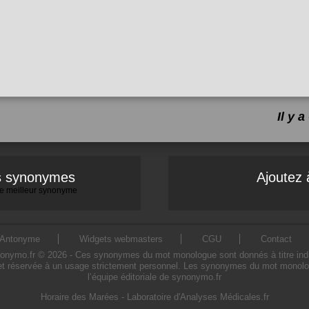
Il y 
es synonymes
Ajoutez 
 le meilleur synonyme
Antonyme
Widgets webmasters
CGU
Contact
mo.fr © 2026 - Ces synonymes du mot monologue sont donnés à titre indicatif
t réservée à un usage strictement personnel. Les synonymes du mot monologu
l’équipe éditoriale de synonymo.fr
Horaire des Marées
-
Laboratoire d'Analyses Médicales.fr