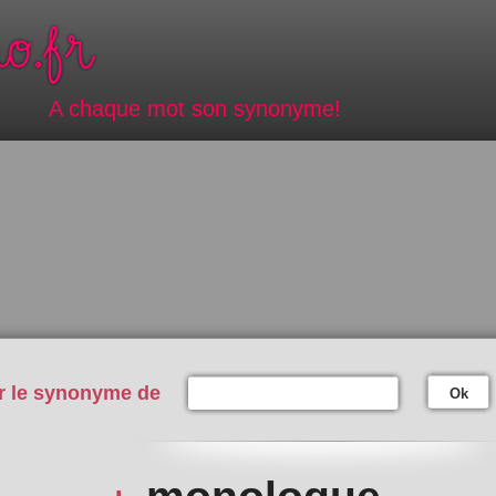
A chaque mot son synonyme!
r le synonyme de
Ok