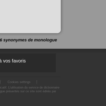
a 6 synonymes de
monologue
à vos favoris
Cookies settings
. L'utilisation du service de dictionnaire
e présentés sur ce site sont édités par