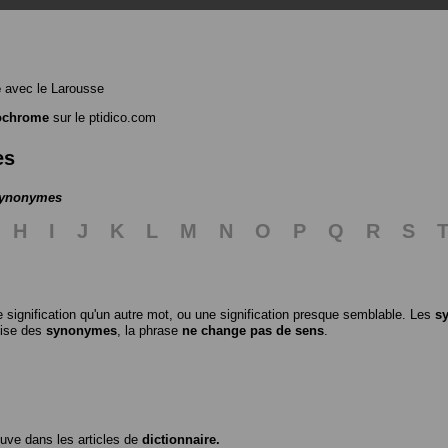
e
avec le Larousse
chrome
sur le ptidico.com
es
 synonymes
H
I
J
K
L
M
N
O
P
Q
R
S
 signification qu'un autre mot, ou une signification presque semblable. Les
s
ilise des
synonymes
, la phrase
ne change pas de sens
.
ouve dans les articles de
dictionnaire.