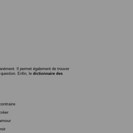
anément. Il permet également de trouver
n question. Enfin, le
dictionnaire des
contraire
créer
amour
voir