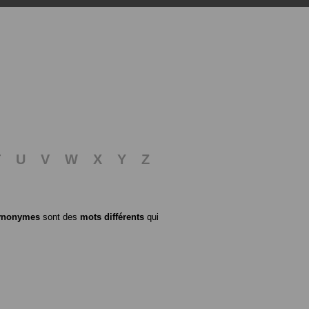
T
U
V
W
X
Y
Z
ynonymes
sont des
mots différents
qui