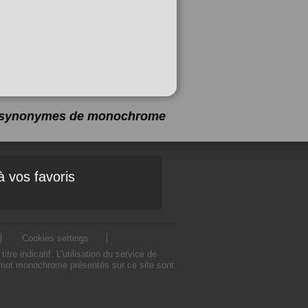
 2 synonymes de
monochrome
à vos favoris
Cookies settings
indicatif. L'utilisation du service de
 mot monochrome présentés sur ce site sont