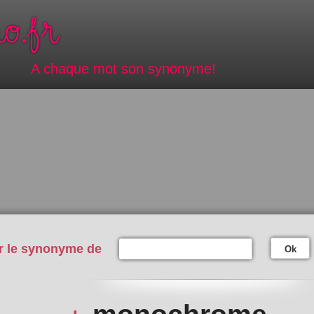
A chaque mot son synonyme!
r le synonyme de
Ok