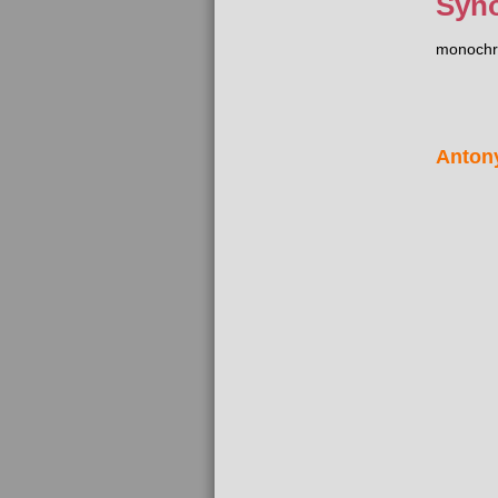
Syn
monochr
Anton