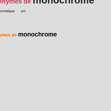
monochrome
onymes de
omatique
uni
monochrome
ymes de