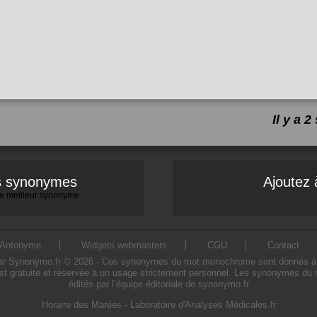
Il y a
es synonymes
Ajoutez 
 le meilleur synonyme
Antonyme
Widgets webmasters
CGU
Contact
ynonymo.fr © 2026 - Ces synonymes du mot monochrome sont donnés à titre 
 gratuite et réservée à un usage strictement personnel. Les synonymes du
édités par l’équipe éditoriale de synonymo.fr
Horaire des Marées
-
Laboratoire d'Analyses Médicales.fr