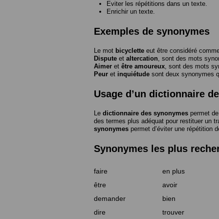
Eviter les répétitions dans un texte.
Enrichir un texte.
Exemples de synonymes
Le mot
bicyclette
eut être considéré com
Dispute
et
altercation
, sont des mots syn
Aimer
et
être amoureux
, sont des mots s
Peur
et
inquiétude
sont deux synonymes que
Usage d’un dictionnaire 
Le
dictionnaire des synonymes
permet de 
des termes plus adéquat pour restituer un trai
synonymes
permet d’éviter une répétition d
Synonymes les plus reche
faire
en plus
être
avoir
demander
bien
dire
trouver