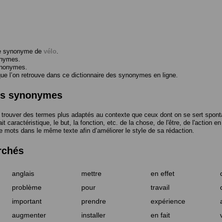
me synonyme de
vélo
.
onymes.
ynonymes.
 l’on retrouve dans ce dictionnaire des synonymes en ligne.
des synonymes
trouver des termes plus adaptés au contexte que ceux dont on se sert spont
t caractéristique, le but, la fonction, etc. de la chose, de l'être, de l'action e
e mots dans le même texte afin d’améliorer le style de sa rédaction.
rchés
anglais
mettre
en effet
problème
pour
travail
important
prendre
expérience
augmenter
installer
en fait