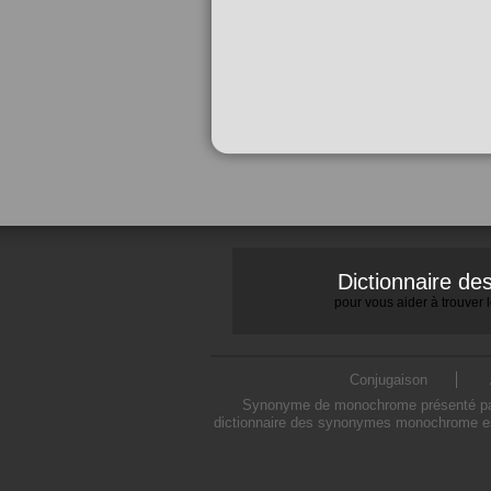
Dictionnaire d
pour vous aider à trouver
Conjugaison
Synonyme de monochrome présenté par S
dictionnaire des synonymes monochrome est