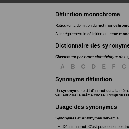
Définition monochrome
Retrouver la définition du mot
monochrom
A lire également la définition du terme
mono
Dictionnaire des synonym
Classement par ordre alphabétique des
A
B
C
D
E
F
G
Synonyme définition
Un
synonyme
se dit d'un mot qui a la même
veulent dire la même chose
. Lorsqu’on ut
Usage des synonymes
Synonymes
et
Antonymes
servent à:
Définir un mot. C’est pourquoi on les tr