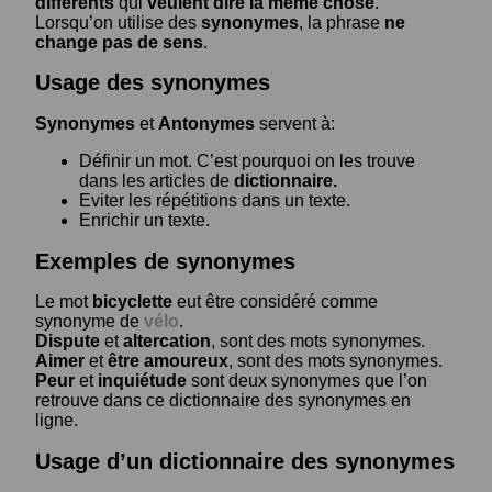
différents
qui
veulent dire la même chose
.
Lorsqu’on utilise des
synonymes
, la phrase
ne
change pas de sens
.
Usage des synonymes
Synonymes
et
Antonymes
servent à:
Définir un mot. C’est pourquoi on les trouve
dans les articles de
dictionnaire.
Eviter les répétitions dans un texte.
Enrichir un texte.
Exemples de synonymes
Le mot
bicyclette
eut être considéré comme
synonyme de
vélo
.
Dispute
et
altercation
, sont des mots synonymes.
Aimer
et
être amoureux
, sont des mots synonymes.
Peur
et
inquiétude
sont deux synonymes que l’on
retrouve dans ce dictionnaire des synonymes en
ligne.
Usage d’un dictionnaire des synonymes