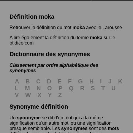
Définition moka
Retrouver la définition du mot
moka
avec le Larousse
A lire également la définition du terme
moka
sur le
ptidico.com
Dictionnaire des synonymes
Classement par ordre alphabétique des
synonymes
A
B
C
D
E
F
G
H
I
J
K
L
M
N
O
P
Q
R
S
T
U
V
W
X
Y
Z
Synonyme définition
Un
synonyme
se dit d'un mot qui a la même
signification qu'un autre mot, ou une signification
presque semblable. Les
synonymes
sont des
mots