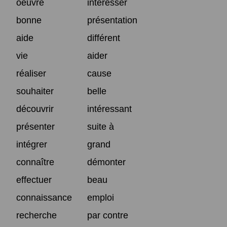
oeuvre
intéresser
bonne
présentation
aide
différent
vie
aider
réaliser
cause
souhaiter
belle
découvrir
intéressant
présenter
suite à
intégrer
grand
connaître
démonter
effectuer
beau
connaissance
emploi
recherche
par contre