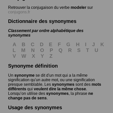
Retrouver la conjugaison du verbe
modeler
sur
conjugons.fr
Dictionnaire des synonymes
Classement par ordre alphabétique des
synonymes
A
B
C
D
E
F
G
H
I
J
K
L
M
N
O
P
Q
R
S
T
U
V
W
X
Y
Z
Synonyme définition
Un
synonyme
se dit d'un mot qui a la même
signification qu'un autre mot, ou une signification
presque semblable. Les
synonymes
sont des
mots
différents
qui
veulent dire la même chose
.
Lorsqu’on utilise des
synonymes
, la phrase
ne
change pas de sens
.
Usage des synonymes