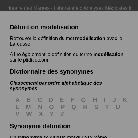
Horaire des Marées
-
Laboratoire d'Analyses Médicales.fr
Définition modélisation
Retrouver la définition du mot
modélisation
avec le
Larousse
A lire également la définition du terme
modélisation
sur le ptidico.com
Dictionnaire des synonymes
Classement par ordre alphabétique des
synonymes
A
B
C
D
E
F
G
H
I
J
K
L
M
N
O
P
Q
R
S
T
U
V
W
X
Y
Z
Synonyme définition
Un
synonyme
se dit d'un mot qui a la même