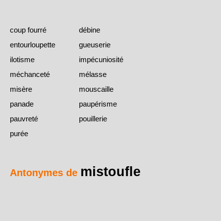
coup fourré
débine
entourloupette
gueuserie
ilotisme
impécuniosité
méchanceté
mélasse
misère
mouscaille
panade
paupérisme
pauvreté
pouillerie
purée
mistoufle
Antonymes de