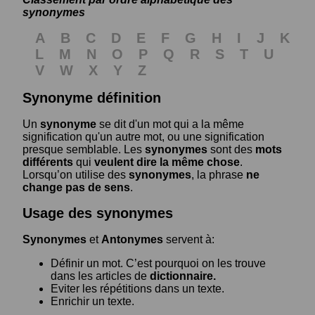
synonymes
A
B
C
D
E
F
G
H
I
J
K
L
M
N
O
P
Q
R
S
T
U
V
W
X
Y
Z
Synonyme définition
Un
synonyme
se dit d'un mot qui a la même
signification qu'un autre mot, ou une signification
presque semblable. Les
synonymes
sont des
mots
différents
qui
veulent dire la même chose
.
Lorsqu’on utilise des
synonymes
, la phrase
ne
change pas de sens
.
Usage des synonymes
Synonymes
et
Antonymes
servent à:
Définir un mot. C’est pourquoi on les trouve
dans les articles de
dictionnaire.
Eviter les répétitions dans un texte.
Enrichir un texte.