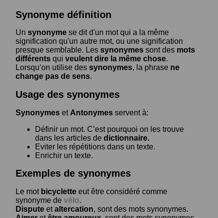
Synonyme définition
Un
synonyme
se dit d'un mot qui a la même
signification qu'un autre mot, ou une signification
presque semblable. Les
synonymes
sont des
mots
différents
qui
veulent dire la même chose
.
Lorsqu’on utilise des
synonymes
, la phrase
ne
change pas de sens
.
Usage des synonymes
Synonymes
et
Antonymes
servent à:
Définir un mot. C’est pourquoi on les trouve
dans les articles de
dictionnaire.
Eviter les répétitions dans un texte.
Enrichir un texte.
Exemples de synonymes
Le mot
bicyclette
eut être considéré comme
synonyme de
vélo
.
Dispute
et
altercation
, sont des mots synonymes.
Aimer
et
être amoureux
, sont des mots synonymes.