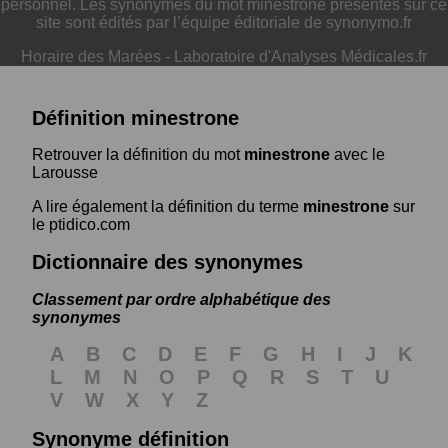
personnel. Les synonymes du mot minestrone présentés sur ce
site sont édités par l’équipe éditoriale de synonymo.fr
Horaire des Marées
-
Laboratoire d'Analyses Médicales.fr
Définition minestrone
Retrouver la définition du mot
minestrone
avec le
Larousse
A lire également la définition du terme
minestrone
sur
le ptidico.com
Dictionnaire des synonymes
Classement par ordre alphabétique des
synonymes
A
B
C
D
E
F
G
H
I
J
K
L
M
N
O
P
Q
R
S
T
U
V
W
X
Y
Z
Synonyme définition