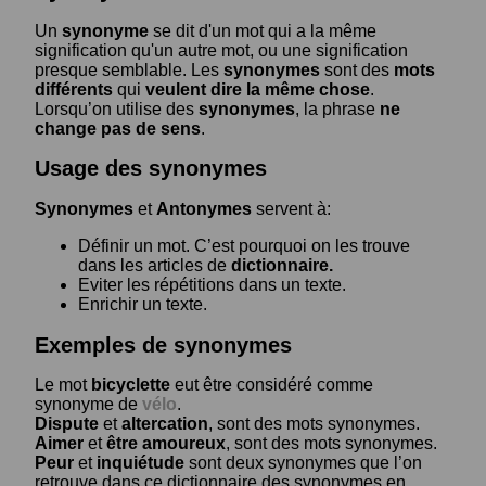
Un
synonyme
se dit d'un mot qui a la même
signification qu'un autre mot, ou une signification
presque semblable. Les
synonymes
sont des
mots
différents
qui
veulent dire la même chose
.
Lorsqu’on utilise des
synonymes
, la phrase
ne
change pas de sens
.
Usage des synonymes
Synonymes
et
Antonymes
servent à:
Définir un mot. C’est pourquoi on les trouve
dans les articles de
dictionnaire.
Eviter les répétitions dans un texte.
Enrichir un texte.
Exemples de synonymes
Le mot
bicyclette
eut être considéré comme
synonyme de
vélo
.
Dispute
et
altercation
, sont des mots synonymes.
Aimer
et
être amoureux
, sont des mots synonymes.
Peur
et
inquiétude
sont deux synonymes que l’on
retrouve dans ce dictionnaire des synonymes en