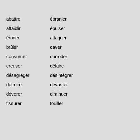
abattre
ébranler
affaiblir
épuiser
éroder
attaquer
brûler
caver
consumer
corroder
creuser
défaire
désagréger
désintégrer
détruire
dévaster
dévorer
diminuer
fissurer
fouiller