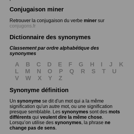
Conjugaison miner
Retrouver la conjugaison du verbe
miner
sur
conjugons.fr
Dictionnaire des synonymes
Classement par ordre alphabétique des
synonymes
A
B
C
D
E
F
G
H
I
J
K
L
M
N
O
P
Q
R
S
T
U
V
W
X
Y
Z
Synonyme définition
Un
synonyme
se dit d'un mot qui a la même
signification qu'un autre mot, ou une signification
presque semblable. Les
synonymes
sont des
mots
différents
qui
veulent dire la même chose
.
Lorsqu’on utilise des
synonymes
, la phrase
ne
change pas de sens
.