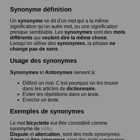
Synonyme définition
Un
synonyme
se dit d'un mot qui a la même
signification qu'un autre mot, ou une signification
presque semblable. Les
synonymes
sont des
mots
différents
qui
veulent dire la même chose
.
Lorsqu’on utilise des
synonymes
, la phrase
ne
change pas de sens
.
Usage des synonymes
Synonymes
et
Antonymes
servent à:
Définir un mot. C’est pourquoi on les trouve
dans les articles de
dictionnaire.
Eviter les répétitions dans un texte.
Enrichir un texte.
Exemples de synonymes
Le mot
bicyclette
eut être considéré comme
synonyme de
vélo
.
Dispute
et
altercation
, sont des mots synonymes.
Aimer
et
être amoureux
, sont des mots synonymes.