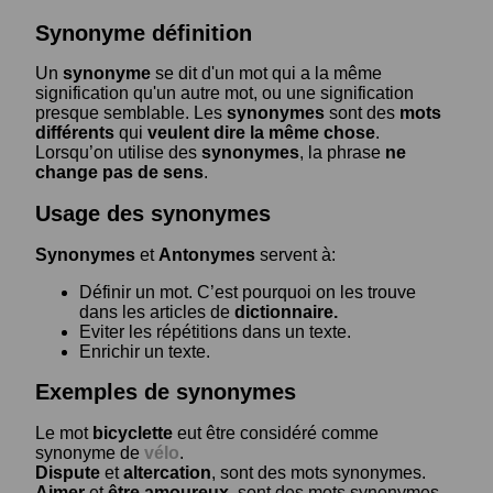
Synonyme définition
Un
synonyme
se dit d'un mot qui a la même
signification qu'un autre mot, ou une signification
presque semblable. Les
synonymes
sont des
mots
différents
qui
veulent dire la même chose
.
Lorsqu’on utilise des
synonymes
, la phrase
ne
change pas de sens
.
Usage des synonymes
Synonymes
et
Antonymes
servent à:
Définir un mot. C’est pourquoi on les trouve
dans les articles de
dictionnaire.
Eviter les répétitions dans un texte.
Enrichir un texte.
Exemples de synonymes
Le mot
bicyclette
eut être considéré comme
synonyme de
vélo
.
Dispute
et
altercation
, sont des mots synonymes.
Aimer
et
être amoureux
, sont des mots synonymes.