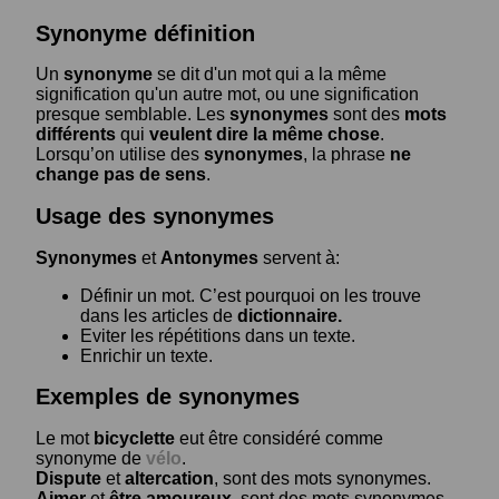
Synonyme définition
Un
synonyme
se dit d'un mot qui a la même
signification qu'un autre mot, ou une signification
presque semblable. Les
synonymes
sont des
mots
différents
qui
veulent dire la même chose
.
Lorsqu’on utilise des
synonymes
, la phrase
ne
change pas de sens
.
Usage des synonymes
Synonymes
et
Antonymes
servent à:
Définir un mot. C’est pourquoi on les trouve
dans les articles de
dictionnaire.
Eviter les répétitions dans un texte.
Enrichir un texte.
Exemples de synonymes
Le mot
bicyclette
eut être considéré comme
synonyme de
vélo
.
Dispute
et
altercation
, sont des mots synonymes.
Aimer
et
être amoureux
, sont des mots synonymes.