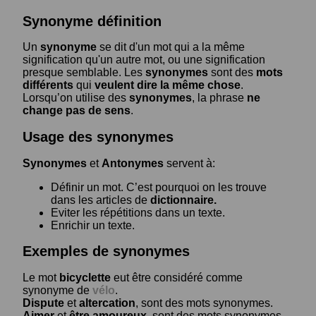
Synonyme définition
Un
synonyme
se dit d'un mot qui a la même
signification qu'un autre mot, ou une signification
presque semblable. Les
synonymes
sont des
mots
différents
qui
veulent dire la même chose
.
Lorsqu’on utilise des
synonymes
, la phrase
ne
change pas de sens
.
Usage des synonymes
Synonymes
et
Antonymes
servent à:
Définir un mot. C’est pourquoi on les trouve
dans les articles de
dictionnaire.
Eviter les répétitions dans un texte.
Enrichir un texte.
Exemples de synonymes
Le mot
bicyclette
eut être considéré comme
synonyme de
vélo
.
Dispute
et
altercation
, sont des mots synonymes.
Aimer
et
être amoureux
, sont des mots synonymes.