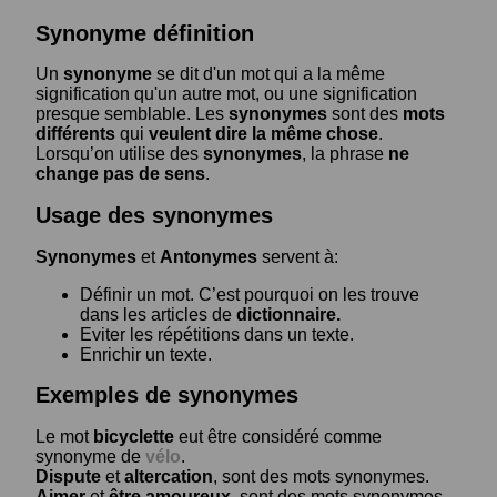
Synonyme définition
Un
synonyme
se dit d'un mot qui a la même
signification qu'un autre mot, ou une signification
presque semblable. Les
synonymes
sont des
mots
différents
qui
veulent dire la même chose
.
Lorsqu’on utilise des
synonymes
, la phrase
ne
change pas de sens
.
Usage des synonymes
Synonymes
et
Antonymes
servent à:
Définir un mot. C’est pourquoi on les trouve
dans les articles de
dictionnaire.
Eviter les répétitions dans un texte.
Enrichir un texte.
Exemples de synonymes
Le mot
bicyclette
eut être considéré comme
synonyme de
vélo
.
Dispute
et
altercation
, sont des mots synonymes.
Aimer
et
être amoureux
, sont des mots synonymes.