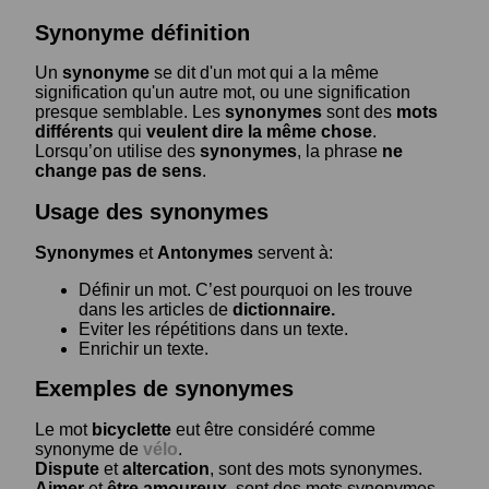
Synonyme définition
Un
synonyme
se dit d'un mot qui a la même
signification qu'un autre mot, ou une signification
presque semblable. Les
synonymes
sont des
mots
différents
qui
veulent dire la même chose
.
Lorsqu’on utilise des
synonymes
, la phrase
ne
change pas de sens
.
Usage des synonymes
Synonymes
et
Antonymes
servent à:
Définir un mot. C’est pourquoi on les trouve
dans les articles de
dictionnaire.
Eviter les répétitions dans un texte.
Enrichir un texte.
Exemples de synonymes
Le mot
bicyclette
eut être considéré comme
synonyme de
vélo
.
Dispute
et
altercation
, sont des mots synonymes.
Aimer
et
être amoureux
, sont des mots synonymes.