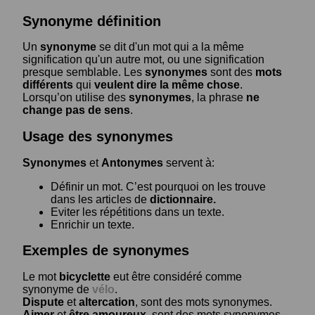
Synonyme définition
Un
synonyme
se dit d'un mot qui a la même
signification qu'un autre mot, ou une signification
presque semblable. Les
synonymes
sont des
mots
différents
qui
veulent dire la même chose
.
Lorsqu’on utilise des
synonymes
, la phrase
ne
change pas de sens
.
Usage des synonymes
Synonymes
et
Antonymes
servent à:
Définir un mot. C’est pourquoi on les trouve
dans les articles de
dictionnaire.
Eviter les répétitions dans un texte.
Enrichir un texte.
Exemples de synonymes
Le mot
bicyclette
eut être considéré comme
synonyme de
vélo
.
Dispute
et
altercation
, sont des mots synonymes.
Aimer
et
être amoureux
, sont des mots synonymes.