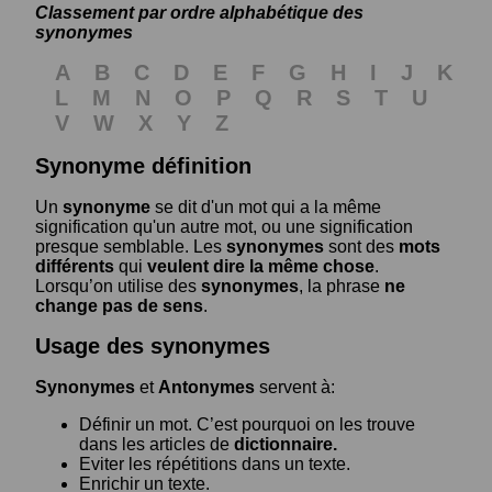
Classement par ordre alphabétique des
synonymes
A
B
C
D
E
F
G
H
I
J
K
L
M
N
O
P
Q
R
S
T
U
V
W
X
Y
Z
Synonyme définition
Un
synonyme
se dit d'un mot qui a la même
signification qu'un autre mot, ou une signification
presque semblable. Les
synonymes
sont des
mots
différents
qui
veulent dire la même chose
.
Lorsqu’on utilise des
synonymes
, la phrase
ne
change pas de sens
.
Usage des synonymes
Synonymes
et
Antonymes
servent à:
Définir un mot. C’est pourquoi on les trouve
dans les articles de
dictionnaire.
Eviter les répétitions dans un texte.
Enrichir un texte.