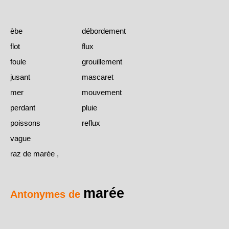
èbe
débordement
flot
flux
foule
grouillement
jusant
mascaret
mer
mouvement
perdant
pluie
poissons
reflux
vague
raz de marée
,
marée
Antonymes de