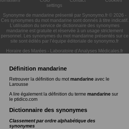
ebmasters
CGU
Contact
Cookies
settings
Synonyme de mandarine présenté par Synonymo.fr © 2026 -
Ces synonymes du mot mandarine sont donnés à titre indicatif.
L'utilisation du service de dictionnaire des synonymes
mandarine est gratuite et réservée à un usage strictement
personnel. Les synonymes du mot mandarine présentés sur ce
site sont édités par l’équipe éditoriale de synonymo.fr
Horaire des Marées
-
Laboratoire d'Analyses Médicales.fr
Définition mandarine
Retrouver la définition du mot
mandarine
avec le
Larousse
A lire également la définition du terme
mandarine
sur
le ptidico.com
Dictionnaire des synonymes
Classement par ordre alphabétique des
synonymes