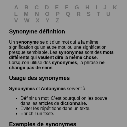
A
B
C
D
E
F
G
H
I
J
K
L
M
N
O
P
Q
R
S
T
U
V
W
X
Y
Z
Synonyme définition
Un
synonyme
se dit d'un mot qui a la même
signification qu'un autre mot, ou une signification
presque semblable. Les
synonymes
sont des
mots
différents
qui
veulent dire la même chose
.
Lorsqu’on utilise des
synonymes
, la phrase
ne
change pas de sens
.
Usage des synonymes
Synonymes
et
Antonymes
servent à:
Définir un mot. C’est pourquoi on les trouve
dans les articles de
dictionnaire.
Eviter les répétitions dans un texte.
Enrichir un texte.
Exemples de synonymes