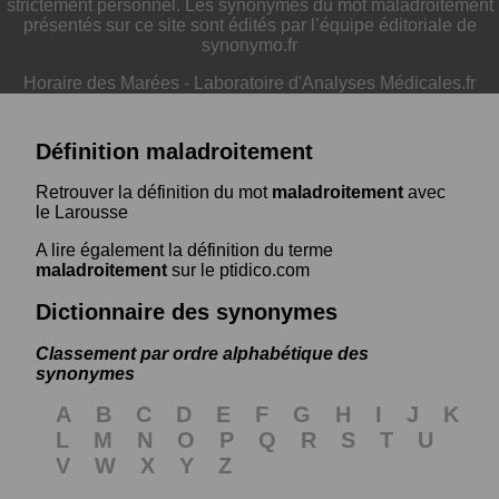
strictement personnel. Les synonymes du mot maladroitement
présentés sur ce site sont édités par l’équipe éditoriale de
synonymo.fr
Horaire des Marées
-
Laboratoire d'Analyses Médicales.fr
Définition maladroitement
Retrouver la définition du mot
maladroitement
avec
le Larousse
A lire également la définition du terme
maladroitement
sur le ptidico.com
Dictionnaire des synonymes
Classement par ordre alphabétique des
synonymes
A
B
C
D
E
F
G
H
I
J
K
L
M
N
O
P
Q
R
S
T
U
V
W
X
Y
Z