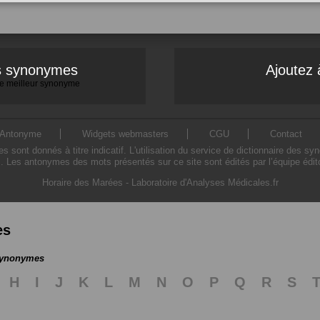
es synonymes
Ajoutez 
 le meilleur synonyme
Antonyme
Widgets webmasters
CGU
Contact
ont donnés à titre indicatif. L'utilisation du service de dictionnaire des sy
. Les antonymes des mots présentés sur ce site sont édités par l’équipe édi
Horaire des Marées
-
Laboratoire d'Analyses Médicales.fr
es
 synonymes
H
I
J
K
L
M
N
O
P
Q
R
S