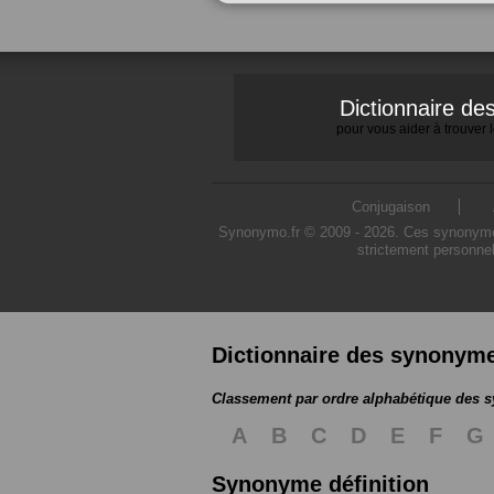
Dictionnaire d
pour vous aider à trouver
Conjugaison
Synonymo.fr © 2009 - 2026. Ces synonymes s
strictement personnel
Dictionnaire des synonym
Classement par ordre alphabétique des
A
B
C
D
E
F
G
Synonyme définition