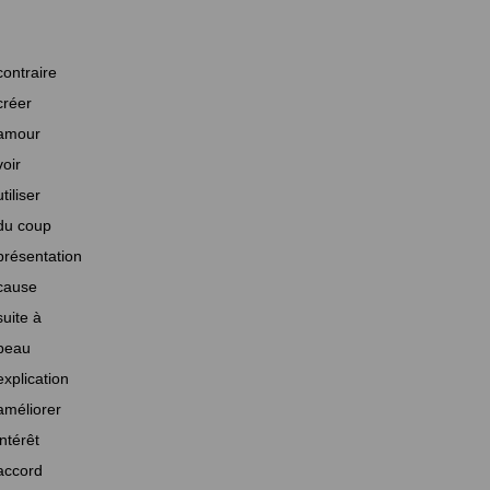
contraire
créer
amour
voir
utiliser
du coup
présentation
cause
suite à
beau
explication
améliorer
intérêt
accord