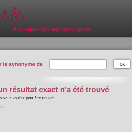
A chaque mot son synonyme!
r le synonyme de
Ok
n résultat exact n'a été trouvé
 vous vouliez peut être trouver...
cie