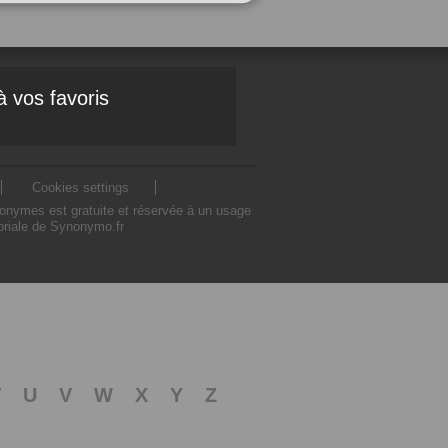
à vos favoris
Cookies settings
nonymes est gratuite et réservée à un usage
toriale de Synonymo.fr
T
U
V
W
X
Y
Z