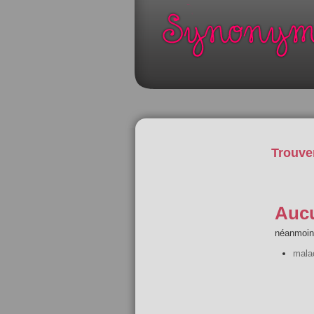
Trouve
Aucu
néanmoins
mala