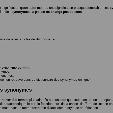
 signification qu'un autre mot, ou une signification presque semblable. Les
s
ilise des
synonymes
, la phrase
ne change pas de sens
.
ouve dans les articles de
dictionnaire.
me synonyme de
vélo
.
onymes.
ynonymes.
 l’on retrouve dans ce dictionnaire des synonymes en ligne.
des synonymes
trouver des termes plus adaptés au contexte que ceux dont on se sert spont
t caractéristique, le but, la fonction, etc. de la chose, de l'être, de l'action e
e mots dans le même texte afin d’améliorer le style de sa rédaction.