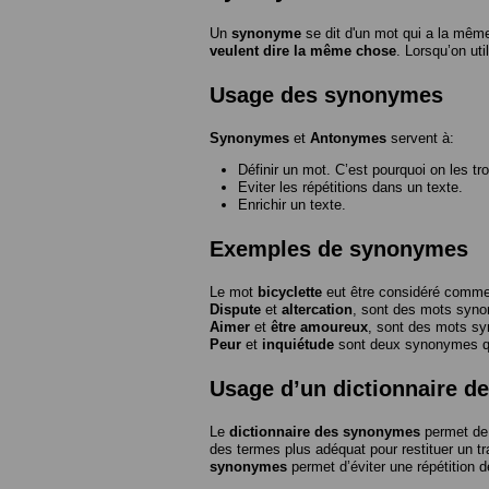
Un
synonyme
se dit d'un mot qui a la même
veulent dire la même chose
. Lorsqu’on ut
Usage des synonymes
Synonymes
et
Antonymes
servent à:
Définir un mot. C’est pourquoi on les tr
Eviter les répétitions dans un texte.
Enrichir un texte.
Exemples de synonymes
Le mot
bicyclette
eut être considéré com
Dispute
et
altercation
, sont des mots syn
Aimer
et
être amoureux
, sont des mots s
Peur
et
inquiétude
sont deux synonymes que
Usage d’un dictionnaire 
Le
dictionnaire des synonymes
permet de 
des termes plus adéquat pour restituer un trai
synonymes
permet d’éviter une répétition d