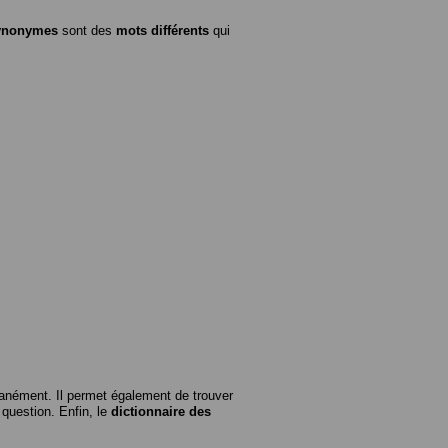
ynonymes
sont des
mots différents
qui
anément. Il permet également de trouver
n question. Enfin, le
dictionnaire des