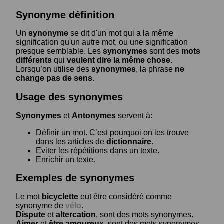
Synonyme définition
Un
synonyme
se dit d'un mot qui a la même
signification qu'un autre mot, ou une signification
presque semblable. Les
synonymes
sont des
mots
différents
qui
veulent dire la même chose
.
Lorsqu’on utilise des
synonymes
, la phrase
ne
change pas de sens
.
Usage des synonymes
Synonymes
et
Antonymes
servent à:
Définir un mot. C’est pourquoi on les trouve
dans les articles de
dictionnaire.
Eviter les répétitions dans un texte.
Enrichir un texte.
Exemples de synonymes
Le mot
bicyclette
eut être considéré comme
synonyme de
vélo
.
Dispute
et
altercation
, sont des mots synonymes.
Aimer
et
être amoureux
, sont des mots synonymes.