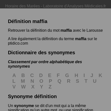
Horaire des Marées
-
Laboratoire d'Analyses Médicales.fr
Définition maffia
Retrouver la définition du mot
maffia
avec le Larousse
A lire également la définition du terme
maffia
sur le
ptidico.com
Dictionnaire des synonymes
Classement par ordre alphabétique des
synonymes
A
B
C
D
E
F
G
H
I
J
K
L
M
N
O
P
Q
R
S
T
U
V
W
X
Y
Z
Synonyme définition
Un
synonyme
se dit d'un mot qui a la même
signification qu'un autre mot, ou une signification