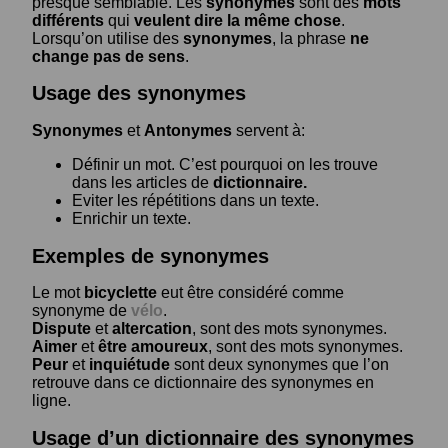
presque semblable. Les
synonymes
sont des
mots
différents
qui
veulent dire la même chose
.
Lorsqu’on utilise des
synonymes
, la phrase
ne
change pas de sens
.
Usage des synonymes
Synonymes
et
Antonymes
servent à:
Définir un mot. C’est pourquoi on les trouve
dans les articles de
dictionnaire.
Eviter les répétitions dans un texte.
Enrichir un texte.
Exemples de synonymes
Le mot
bicyclette
eut être considéré comme
synonyme de
vélo
.
Dispute
et
altercation
, sont des mots synonymes.
Aimer
et
être amoureux
, sont des mots synonymes.
Peur
et
inquiétude
sont deux synonymes que l’on
retrouve dans ce dictionnaire des synonymes en
ligne.
Usage d’un dictionnaire des synonymes