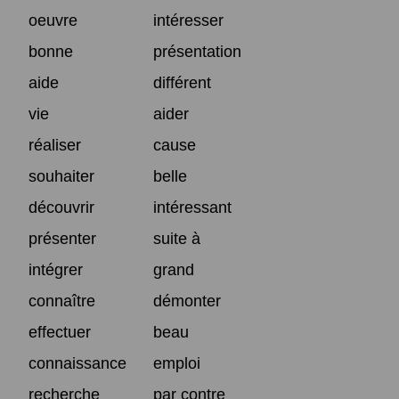
oeuvre
intéresser
bonne
présentation
aide
différent
vie
aider
réaliser
cause
souhaiter
belle
découvrir
intéressant
présenter
suite à
intégrer
grand
connaître
démonter
effectuer
beau
connaissance
emploi
recherche
par contre