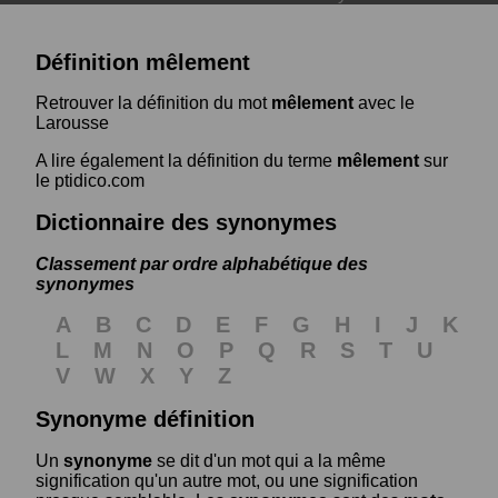
Définition mêlement
Retrouver la définition du mot
mêlement
avec le
Larousse
A lire également la définition du terme
mêlement
sur
le ptidico.com
Dictionnaire des synonymes
Classement par ordre alphabétique des
synonymes
A
B
C
D
E
F
G
H
I
J
K
L
M
N
O
P
Q
R
S
T
U
V
W
X
Y
Z
Synonyme définition
Un
synonyme
se dit d'un mot qui a la même
signification qu'un autre mot, ou une signification