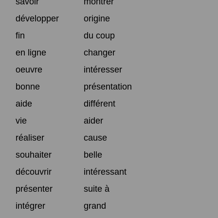
savoir
montrer
développer
origine
fin
du coup
en ligne
changer
oeuvre
intéresser
bonne
présentation
aide
différent
vie
aider
réaliser
cause
souhaiter
belle
découvrir
intéressant
présenter
suite à
intégrer
grand