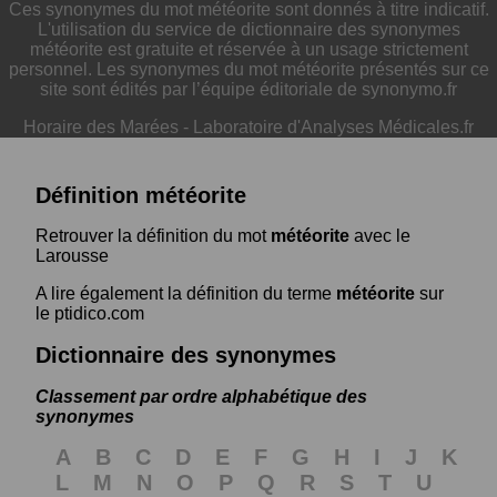
Ces synonymes du mot météorite sont donnés à titre indicatif.
L'utilisation du service de dictionnaire des synonymes
météorite est gratuite et réservée à un usage strictement
personnel. Les synonymes du mot météorite présentés sur ce
site sont édités par l’équipe éditoriale de synonymo.fr
Horaire des Marées
-
Laboratoire d'Analyses Médicales.fr
Définition météorite
Retrouver la définition du mot
météorite
avec le
Larousse
A lire également la définition du terme
météorite
sur
le ptidico.com
Dictionnaire des synonymes
Classement par ordre alphabétique des
synonymes
A
B
C
D
E
F
G
H
I
J
K
L
M
N
O
P
Q
R
S
T
U