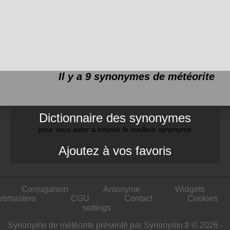
Il y a 9 synonymes de
météorite
Dictionnaire des synonymes
pour vous aider à trouver le meilleur synonyme
Ajoutez à vos favoris
Conjugaison
Antonyme
Widgets
ebmasters
CGU
Contact
Cookies
settings
Synonyme de météorite présenté par Synonymo.fr © 2026 -