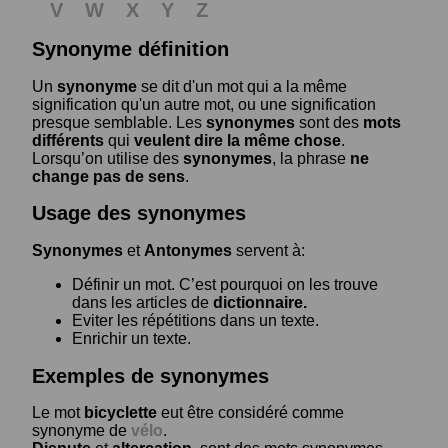
V
W
X
Y
Z
Synonyme définition
Un
synonyme
se dit d'un mot qui a la même
signification qu'un autre mot, ou une signification
presque semblable. Les
synonymes
sont des
mots
différents
qui
veulent dire la même chose
.
Lorsqu’on utilise des
synonymes
, la phrase
ne
change pas de sens
.
Usage des synonymes
Synonymes
et
Antonymes
servent à:
Définir un mot. C’est pourquoi on les trouve
dans les articles de
dictionnaire.
Eviter les répétitions dans un texte.
Enrichir un texte.
Exemples de synonymes
Le mot
bicyclette
eut être considéré comme
synonyme de
vélo
.