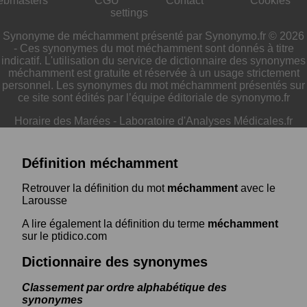
ebmasters
CGU
Contact
Cookies
settings
Synonyme de méchamment présenté par Synonymo.fr © 2026
- Ces synonymes du mot méchamment sont donnés à titre
indicatif. L'utilisation du service de dictionnaire des synonymes
méchamment est gratuite et réservée à un usage strictement
personnel. Les synonymes du mot méchamment présentés sur
ce site sont édités par l’équipe éditoriale de synonymo.fr
Horaire des Marées
-
Laboratoire d'Analyses Médicales.fr
Définition méchamment
Retrouver la définition du mot
méchamment
avec le
Larousse
A lire également la définition du terme
méchamment
sur le ptidico.com
Dictionnaire des synonymes
Classement par ordre alphabétique des
synonymes