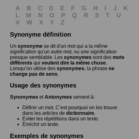
A
B
C
D
E
F
G
H
I
J
K
L
M
N
O
P
Q
R
S
T
U
V
W
X
Y
Z
Synonyme définition
Un
synonyme
se dit d'un mot qui a la même
signification qu'un autre mot, ou une signification
presque semblable. Les
synonymes
sont des
mots
différents
qui
veulent dire la même chose
.
Lorsqu’on utilise des
synonymes
, la phrase
ne
change pas de sens
.
Usage des synonymes
Synonymes
et
Antonymes
servent à:
Définir un mot. C’est pourquoi on les trouve
dans les articles de
dictionnaire.
Eviter les répétitions dans un texte.
Enrichir un texte.
Exemples de synonymes