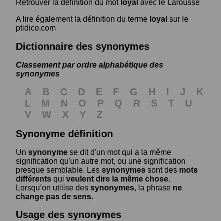
Retrouver la définition du mot
loyal
avec le Larousse
A lire également la définition du terme
loyal
sur le
ptidico.com
Dictionnaire des synonymes
Classement par ordre alphabétique des
synonymes
A
B
C
D
E
F
G
H
I
J
K
L
M
N
O
P
Q
R
S
T
U
V
W
X
Y
Z
Synonyme définition
Un
synonyme
se dit d'un mot qui a la même
signification qu'un autre mot, ou une signification
presque semblable. Les
synonymes
sont des
mots
différents
qui
veulent dire la même chose
.
Lorsqu’on utilise des
synonymes
, la phrase
ne
change pas de sens
.
Usage des synonymes