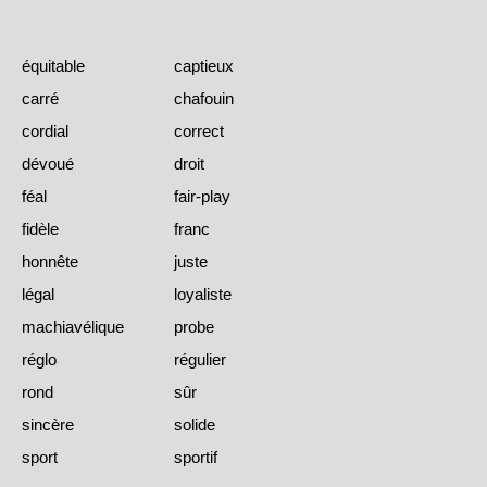
équitable
captieux
carré
chafouin
cordial
correct
dévoué
droit
féal
fair-play
fidèle
franc
honnête
juste
légal
loyaliste
machiavélique
probe
réglo
régulier
rond
sûr
sincère
solide
sport
sportif