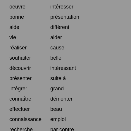
oeuvre
intéresser
bonne
présentation
aide
différent
vie
aider
réaliser
cause
souhaiter
belle
découvrir
intéressant
présenter
suite à
intégrer
grand
connaître
démonter
effectuer
beau
connaissance
emploi
recherche
par contre