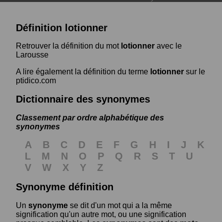
Définition lotionner
Retrouver la définition du mot
lotionner
avec le
Larousse
A lire également la définition du terme
lotionner
sur le
ptidico.com
Dictionnaire des synonymes
Classement par ordre alphabétique des
synonymes
A
B
C
D
E
F
G
H
I
J
K
L
M
N
O
P
Q
R
S
T
U
V
W
X
Y
Z
Synonyme définition
Un
synonyme
se dit d'un mot qui a la même
signification qu'un autre mot, ou une signification