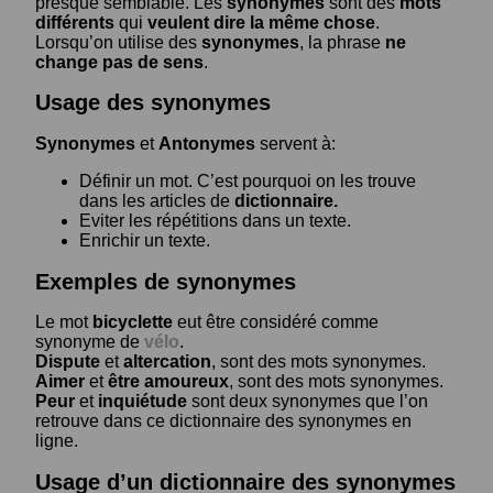
presque semblable. Les
synonymes
sont des
mots
différents
qui
veulent dire la même chose
.
Lorsqu’on utilise des
synonymes
, la phrase
ne
change pas de sens
.
Usage des synonymes
Synonymes
et
Antonymes
servent à:
Définir un mot. C’est pourquoi on les trouve
dans les articles de
dictionnaire.
Eviter les répétitions dans un texte.
Enrichir un texte.
Exemples de synonymes
Le mot
bicyclette
eut être considéré comme
synonyme de
vélo
.
Dispute
et
altercation
, sont des mots synonymes.
Aimer
et
être amoureux
, sont des mots synonymes.
Peur
et
inquiétude
sont deux synonymes que l’on
retrouve dans ce dictionnaire des synonymes en
ligne.
Usage d’un dictionnaire des synonymes