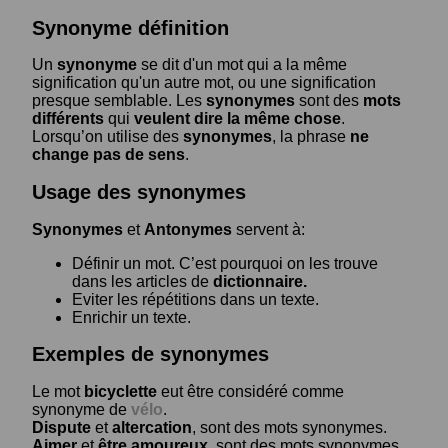
Synonyme définition
Un
synonyme
se dit d'un mot qui a la même
signification qu'un autre mot, ou une signification
presque semblable. Les
synonymes
sont des
mots
différents
qui
veulent dire la même chose
.
Lorsqu’on utilise des
synonymes
, la phrase
ne
change pas de sens
.
Usage des synonymes
Synonymes
et
Antonymes
servent à:
Définir un mot. C’est pourquoi on les trouve
dans les articles de
dictionnaire.
Eviter les répétitions dans un texte.
Enrichir un texte.
Exemples de synonymes
Le mot
bicyclette
eut être considéré comme
synonyme de
vélo
.
Dispute
et
altercation
, sont des mots synonymes.
Aimer
et
être amoureux
, sont des mots synonymes.