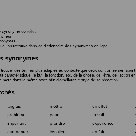
me synonyme de
vélo
.
onymes.
ynonymes.
 l’on retrouve dans ce dictionnaire des synonymes en ligne.
des synonymes
trouver des termes plus adaptés au contexte que ceux dont on se sert spont
t caractéristique, le but, la fonction, etc. de la chose, de l'être, de l'action e
e mots dans le même texte afin d’améliorer le style de sa rédaction.
rchés
anglais
mettre
en effet
problème
pour
travail
important
prendre
expérience
augmenter
installer
en fait