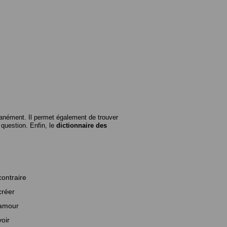
anément. Il permet également de trouver
n question. Enfin, le
dictionnaire des
contraire
créer
amour
voir