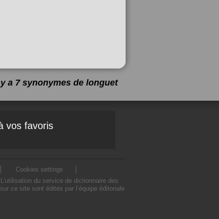
l y a 7 synonymes de
longuet
à vos favoris
Cookies settings
utilisation du service de dictionnaire des
 ce site sont édités par l’équipe éditoriale