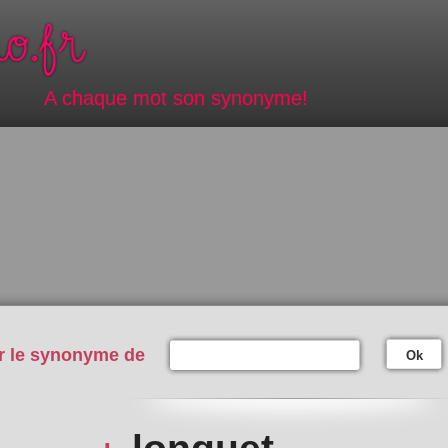
A chaque mot son synonyme!
r le synonyme de
Ok