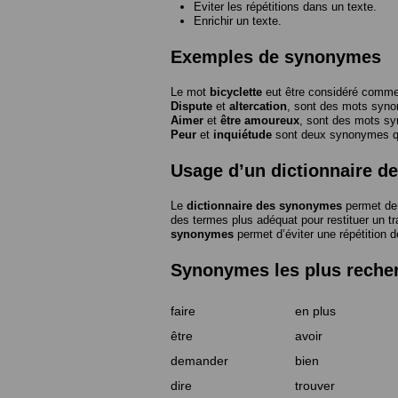
Eviter les répétitions dans un texte.
Enrichir un texte.
Exemples de synonymes
Le mot
bicyclette
eut être considéré com
Dispute
et
altercation
, sont des mots syn
Aimer
et
être amoureux
, sont des mots s
Peur
et
inquiétude
sont deux synonymes que
Usage d’un dictionnaire 
Le
dictionnaire des synonymes
permet de 
des termes plus adéquat pour restituer un trai
synonymes
permet d’éviter une répétition d
Synonymes les plus reche
faire
en plus
être
avoir
demander
bien
dire
trouver