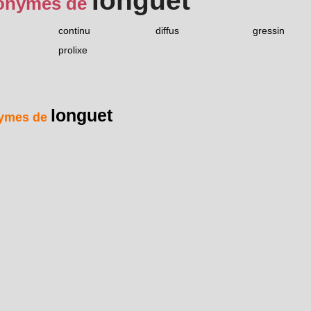
longuet
onymes de
continu
diffus
gressin
prolixe
longuet
ymes de