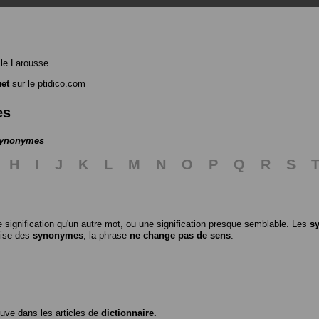
le Larousse
et
sur le ptidico.com
es
 synonymes
H
I
J
K
L
M
N
O
P
Q
R
S
 signification qu'un autre mot, ou une signification presque semblable. Les
s
ilise des
synonymes
, la phrase
ne change pas de sens
.
ouve dans les articles de
dictionnaire.