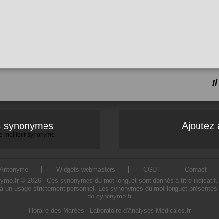
I
es synonymes
Ajoutez 
 le meilleur synonyme
Antonyme
Widgets webmasters
CGU
Contact
.fr © 2026 - Ces synonymes du mot longuet sont donnés à titre indicatif. L'
à un usage strictement personnel. Les synonymes du mot longuet présentés sur
de synonymo.fr
Horaire des Marées
-
Laboratoire d'Analyses Médicales.fr