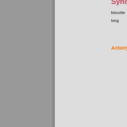
Syn
biscotte
long
Anton