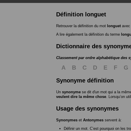
Définition longuet
Retrouver la définition du mot
longuet
avec 
A lire également la définition du terme
longu
Dictionnaire des synonym
Classement par ordre alphabétique des
A
B
C
D
E
F
G
Synonyme définition
Un
synonyme
se dit d'un mot qui a la même
veulent dire la même chose
. Lorsqu’on ut
Usage des synonymes
Synonymes
et
Antonymes
servent à:
Définir un mot. C’est pourquoi on les tr