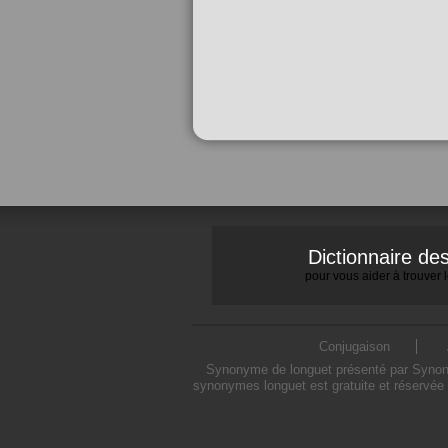
Dictionnaire d
pour vous aider à trouver
Conjugaison
Synonyme de longuet présenté par Synonymo
synonymes longuet est gratuite et réservée 