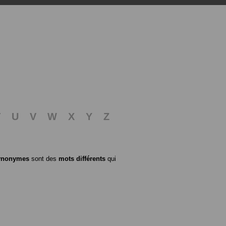
T
U
V
W
X
Y
Z
ynonymes
sont des
mots différents
qui