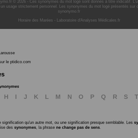
.fr © 2026 - Ces synonymes du mot logé sont donnés à titre indicatif. L'util
 un usage strictement personnel. Les synonymes du mot logé présentés sur ce s
synonymo.fr
Horaire des Marées
-
Laboratoire d'Analyses Médicales.fr
Larousse
ur le ptidico.com
es
 synonymes
H
I
J
K
L
M
N
O
P
Q
R
S
 signification qu'un autre mot, ou une signification presque semblable. Les
s
ilise des
synonymes
, la phrase
ne change pas de sens
.