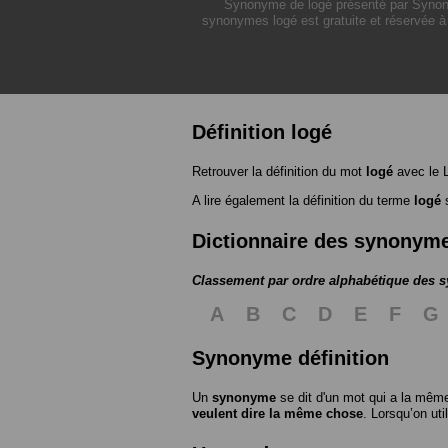
Synonyme de logé présenté par Synonymo
synonymes logé est gratuite et réservée à
Définition logé
Retrouver la définition du mot
logé
avec le 
A lire également la définition du terme
logé
s
Dictionnaire des synonym
Classement par ordre alphabétique des
A
B
C
D
E
F
G
Synonyme définition
Un
synonyme
se dit d'un mot qui a la même
veulent dire la même chose
. Lorsqu’on ut