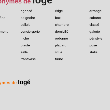
logé
onymes de
agencé
érigé
arrangé
cène
baignoire
box
cabane
cellule
chambre
classé
iment
conciergerie
domicilié
galerie
niché
ordonné
péristyle
piaule
placard
posé
salle
situé
stalle
é
transvasé
turne
logé
ymes de