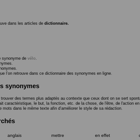
ouve dans les articles de
dictionnaire.
me synonyme de
vélo
.
onymes.
ynonymes.
 l’on retrouve dans ce dictionnaire des synonymes en ligne.
des synonymes
trouver des termes plus adaptés au contexte que ceux dont on se sert spont
t caractéristique, le but, la fonction, etc. de la chose, de l'être, de l'action e
e mots dans le même texte afin d’améliorer le style de sa rédaction.
rchés
anglais
mettre
en effet