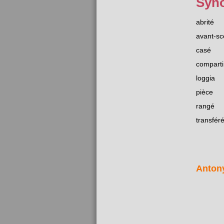
Syn
abrité
avant-s
casé
compart
loggia
pièce
rangé
transfér
Anton