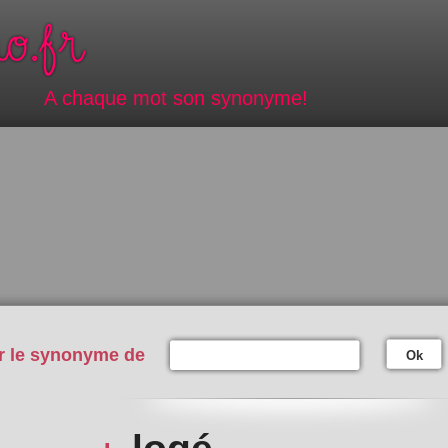
A chaque mot son synonyme!
r le synonyme de
Ok