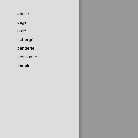
atelier
cage
collé
hébergé
penderie
positionné
temple