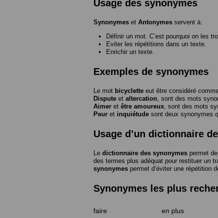
Usage des synonymes
Synonymes
et
Antonymes
servent à:
Définir un mot. C’est pourquoi on les tr
Eviter les répétitions dans un texte.
Enrichir un texte.
Exemples de synonymes
Le mot
bicyclette
eut être considéré com
Dispute
et
altercation
, sont des mots syn
Aimer
et
être amoureux
, sont des mots s
Peur
et
inquiétude
sont deux synonymes que
Usage d’un dictionnaire 
Le
dictionnaire des synonymes
permet de 
des termes plus adéquat pour restituer un trai
synonymes
permet d’éviter une répétition d
Synonymes les plus reche
faire
en plus