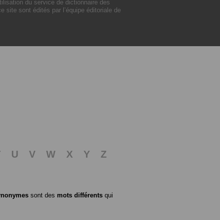
isation du service de dictionnaire des
ite sont édités par l’équipe éditoriale de
T
U
V
W
X
Y
Z
ynonymes
sont des
mots différents
qui