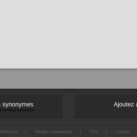
es synonymes
Ajoutez 
 le meilleur synonyme
Antonyme
Widgets webmasters
CGU
Contact