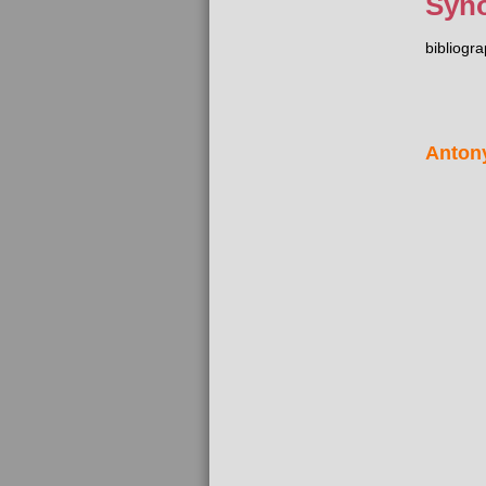
Syn
bibliogr
Anton