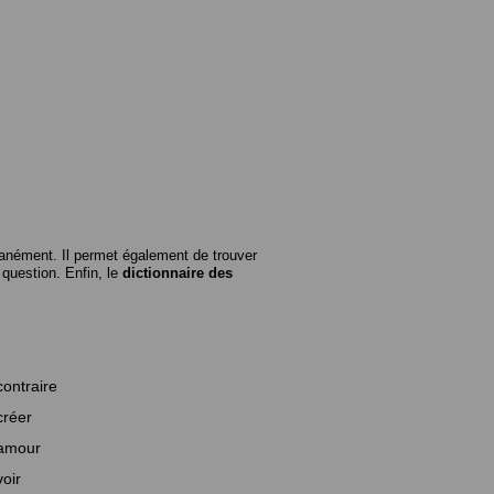
anément. Il permet également de trouver
n question. Enfin, le
dictionnaire des
contraire
créer
amour
voir