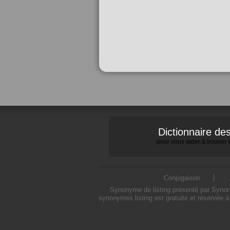
Dictionnaire d
pour vous aider à trouver
Conjugaison
Synonyme de listing présenté par Synonym
synonymes listing est gratuite et réservée à