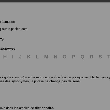
e Larousse
g
sur le ptidico.com
es
 synonymes
H
I
J
K
L
M
N
O
P
Q
R
S
 signification qu'un autre mot, ou une signification presque semblable. Les
s
ilise des
synonymes
, la phrase
ne change pas de sens
.
ouve dans les articles de
dictionnaire.