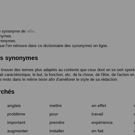
me synonyme de
vélo
.
onymes.
ynonymes.
 l’on retrouve dans ce dictionnaire des synonymes en ligne.
des synonymes
trouver des termes plus adaptés au contexte que ceux dont on se sert spont
t caractéristique, le but, la fonction, etc. de la chose, de l'être, de l'action e
e mots dans le même texte afin d’améliorer le style de sa rédaction.
rchés
anglais
mettre
en effet
problème
pour
travail
important
prendre
expérience
augmenter
installer
en fait