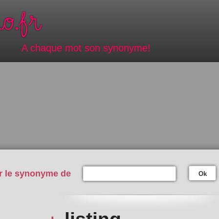
A chaque mot son synonyme!
r le synonyme de
Ok