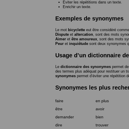
Eviter les répétitions dans un texte.
Enrichir un texte.
Exemples de synonymes
Le mot
bicyclette
eut être considéré com
Dispute
et
altercation
, sont des mots syn
Aimer
et
être amoureux
, sont des mots s
Peur
et
inquiétude
sont deux synonymes que
Usage d’un dictionnaire 
Le
dictionnaire des synonymes
permet de 
des termes plus adéquat pour restituer un trai
synonymes
permet d’éviter une répétition d
Synonymes les plus reche
faire
en plus
être
avoir
demander
bien
dire
trouver