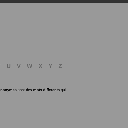
T
U
V
W
X
Y
Z
ynonymes
sont des
mots différents
qui