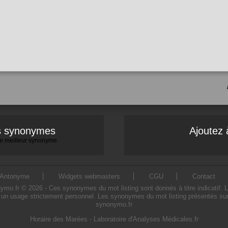
es synonymes
Ajoutez 
 le meilleur synonyme
Antonyme
Widgets webmasters
CGU
Contact
o.fr © 2026 - Ces synonymes du mot listing sont donnés à titre indicatif. L'u
 un usage strictement personnel. Les synonymes du mot listing présentés sur c
synonymo.fr
Horaire des Marées
-
Laboratoire d'Analyses Médicales.fr