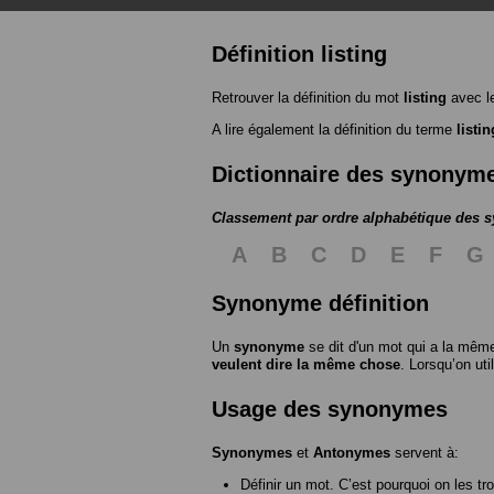
Définition listing
Retrouver la définition du mot
listing
avec l
A lire également la définition du terme
listin
Dictionnaire des synonym
Classement par ordre alphabétique des
A
B
C
D
E
F
G
Synonyme définition
Un
synonyme
se dit d'un mot qui a la même
veulent dire la même chose
. Lorsqu’on ut
Usage des synonymes
Synonymes
et
Antonymes
servent à:
Définir un mot. C’est pourquoi on les tr