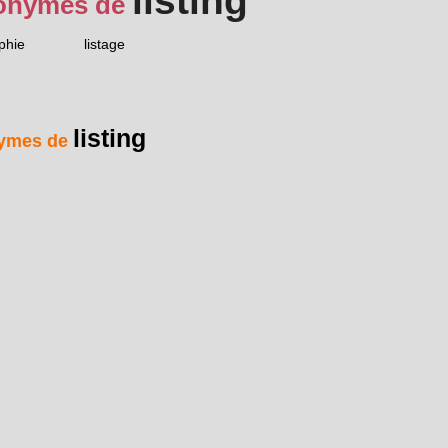
listing
onymes de
aphie
listage
listing
ymes de