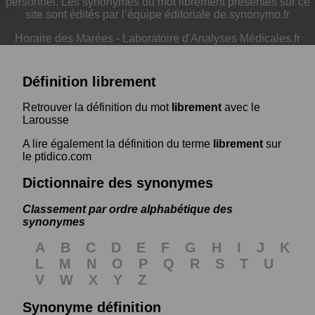
personnel. Les synonymes du mot librement présentés sur ce
site sont édités par l’équipe éditoriale de synonymo.fr
Horaire des Marées
-
Laboratoire d'Analyses Médicales.fr
Définition librement
Retrouver la définition du mot
librement
avec le
Larousse
A lire également la définition du terme
librement
sur
le ptidico.com
Dictionnaire des synonymes
Classement par ordre alphabétique des
synonymes
A
B
C
D
E
F
G
H
I
J
K
L
M
N
O
P
Q
R
S
T
U
V
W
X
Y
Z
Synonyme définition