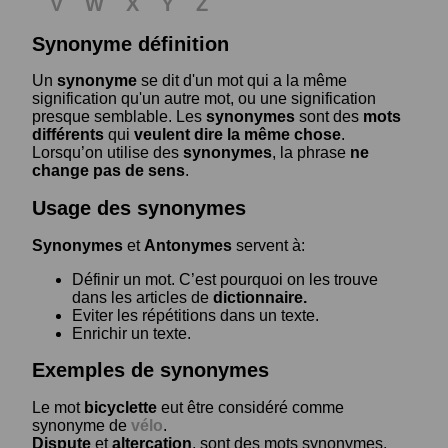
V
W
X
Y
Z
Synonyme définition
Un
synonyme
se dit d'un mot qui a la même
signification qu'un autre mot, ou une signification
presque semblable. Les
synonymes
sont des
mots
différents
qui
veulent dire la même chose
.
Lorsqu’on utilise des
synonymes
, la phrase
ne
change pas de sens
.
Usage des synonymes
Synonymes
et
Antonymes
servent à:
Définir un mot. C’est pourquoi on les trouve
dans les articles de
dictionnaire.
Eviter les répétitions dans un texte.
Enrichir un texte.
Exemples de synonymes
Le mot
bicyclette
eut être considéré comme
synonyme de
vélo
.
Dispute
et
altercation
, sont des mots synonymes.