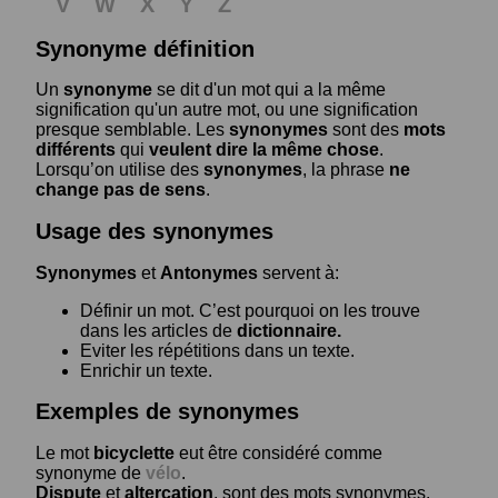
V
W
X
Y
Z
Synonyme définition
Un
synonyme
se dit d'un mot qui a la même
signification qu'un autre mot, ou une signification
presque semblable. Les
synonymes
sont des
mots
différents
qui
veulent dire la même chose
.
Lorsqu’on utilise des
synonymes
, la phrase
ne
change pas de sens
.
Usage des synonymes
Synonymes
et
Antonymes
servent à:
Définir un mot. C’est pourquoi on les trouve
dans les articles de
dictionnaire.
Eviter les répétitions dans un texte.
Enrichir un texte.
Exemples de synonymes
Le mot
bicyclette
eut être considéré comme
synonyme de
vélo
.
Dispute
et
altercation
, sont des mots synonymes.