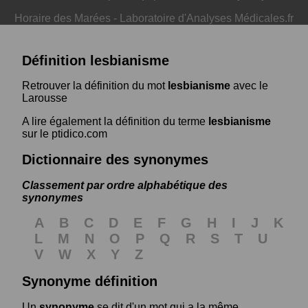
Horaire des Marées
-
Laboratoire d'Analyses Médicales.fr
Définition lesbianisme
Retrouver la définition du mot
lesbianisme
avec le
Larousse
A lire également la définition du terme
lesbianisme
sur le ptidico.com
Dictionnaire des synonymes
Classement par ordre alphabétique des
synonymes
A
B
C
D
E
F
G
H
I
J
K
L
M
N
O
P
Q
R
S
T
U
V
W
X
Y
Z
Synonyme définition
Un
synonyme
se dit d'un mot qui a la même