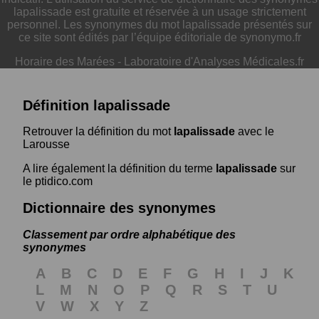
lapalissade est gratuite et réservée à un usage strictement
personnel. Les synonymes du mot lapalissade présentés sur
ce site sont édités par l’équipe éditoriale de synonymo.fr
Horaire des Marées
-
Laboratoire d'Analyses Médicales.fr
Définition lapalissade
Retrouver la définition du mot
lapalissade
avec le
Larousse
A lire également la définition du terme
lapalissade
sur
le ptidico.com
Dictionnaire des synonymes
Classement par ordre alphabétique des
synonymes
A
B
C
D
E
F
G
H
I
J
K
L
M
N
O
P
Q
R
S
T
U
V
W
X
Y
Z