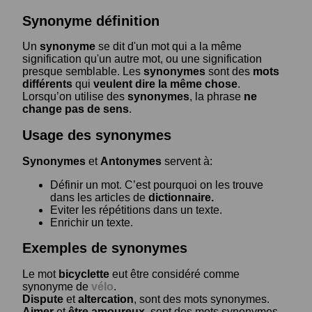
Synonyme définition
Un
synonyme
se dit d'un mot qui a la même
signification qu'un autre mot, ou une signification
presque semblable. Les
synonymes
sont des
mots
différents
qui
veulent dire la même chose
.
Lorsqu’on utilise des
synonymes
, la phrase
ne
change pas de sens
.
Usage des synonymes
Synonymes
et
Antonymes
servent à:
Définir un mot. C’est pourquoi on les trouve
dans les articles de
dictionnaire.
Eviter les répétitions dans un texte.
Enrichir un texte.
Exemples de synonymes
Le mot
bicyclette
eut être considéré comme
synonyme de
vélo
.
Dispute
et
altercation
, sont des mots synonymes.
Aimer
et
être amoureux
, sont des mots synonymes.