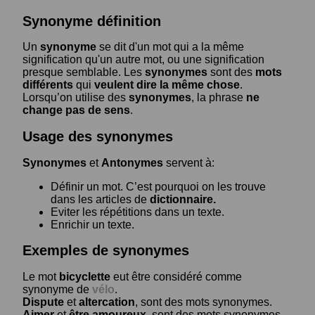
Synonyme définition
Un
synonyme
se dit d'un mot qui a la même
signification qu'un autre mot, ou une signification
presque semblable. Les
synonymes
sont des
mots
différents
qui
veulent dire la même chose
.
Lorsqu’on utilise des
synonymes
, la phrase
ne
change pas de sens
.
Usage des synonymes
Synonymes
et
Antonymes
servent à:
Définir un mot. C’est pourquoi on les trouve
dans les articles de
dictionnaire.
Eviter les répétitions dans un texte.
Enrichir un texte.
Exemples de synonymes
Le mot
bicyclette
eut être considéré comme
synonyme de
vélo
.
Dispute
et
altercation
, sont des mots synonymes.
Aimer
et
être amoureux
, sont des mots synonymes.