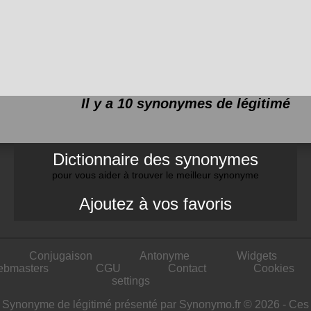
Il y a 10 synonymes de
légitimé
Dictionnaire des synonymes
pour vous aider à trouver le meilleur synonyme
Ajoutez à vos favoris
Conjugaison
Antonyme
Widgets
ebmasters
CGU
Contact
Cookies
settings
Synonyme de légitimé présenté par Synonymo.fr © 2026 - Ces