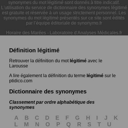
synonymes du mot légitimé sont donnés à titre indicatif.
L'utilisation du service de dictionnaire des synonymes légitimé
est gratuite et réservée à un usage strictement personnel. Les
synonymes du mot légitimé présentés sur ce site sont édités
par l’équipe éditoriale de synonymo.fr
Horaire des Marées
-
Laboratoire d'Analyses Médicales.fr
Définition légitimé
Retrouver la définition du mot
légitimé
avec le
Larousse
A lire également la définition du terme
légitimé
sur le
ptidico.com
Dictionnaire des synonymes
Classement par ordre alphabétique des
synonymes
A
B
C
D
E
F
G
H
I
J
K
L
M
N
O
P
Q
R
S
T
U