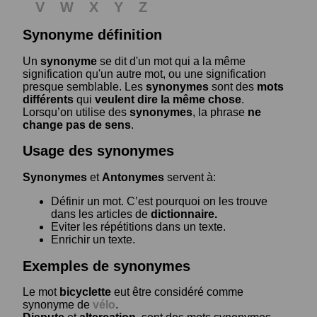
V
W
X
Y
Z
Synonyme définition
Un
synonyme
se dit d'un mot qui a la même
signification qu'un autre mot, ou une signification
presque semblable. Les
synonymes
sont des
mots
différents
qui
veulent dire la même chose
.
Lorsqu’on utilise des
synonymes
, la phrase
ne
change pas de sens
.
Usage des synonymes
Synonymes
et
Antonymes
servent à:
Définir un mot. C’est pourquoi on les trouve
dans les articles de
dictionnaire.
Eviter les répétitions dans un texte.
Enrichir un texte.
Exemples de synonymes
Le mot
bicyclette
eut être considéré comme
synonyme de
vélo
.