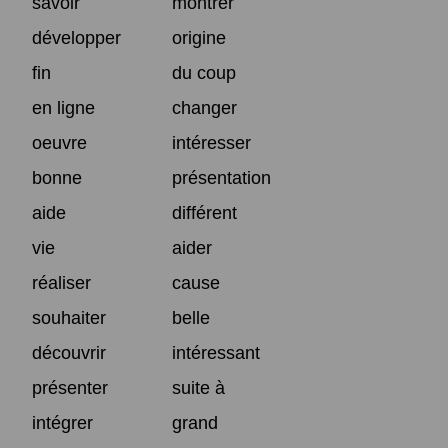
savoir
montrer
développer
origine
fin
du coup
en ligne
changer
oeuvre
intéresser
bonne
présentation
aide
différent
vie
aider
réaliser
cause
souhaiter
belle
découvrir
intéressant
présenter
suite à
intégrer
grand