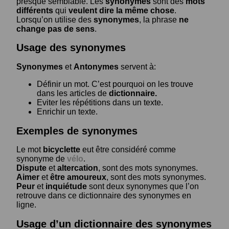
presque semblable. Les
synonymes
sont des
mots
différents
qui
veulent dire la même chose
.
Lorsqu’on utilise des
synonymes
, la phrase
ne
change pas de sens
.
Usage des synonymes
Synonymes
et
Antonymes
servent à:
Définir un mot. C’est pourquoi on les trouve
dans les articles de
dictionnaire.
Eviter les répétitions dans un texte.
Enrichir un texte.
Exemples de synonymes
Le mot
bicyclette
eut être considéré comme
synonyme de
vélo
.
Dispute
et
altercation
, sont des mots synonymes.
Aimer
et
être amoureux
, sont des mots synonymes.
Peur
et
inquiétude
sont deux synonymes que l’on
retrouve dans ce dictionnaire des synonymes en
ligne.
Usage d’un dictionnaire des synonymes