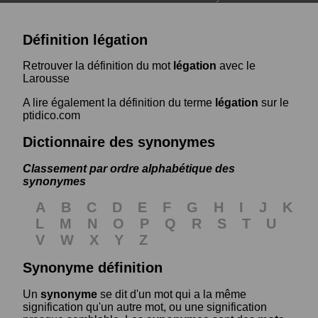
Définition légation
Retrouver la définition du mot
légation
avec le
Larousse
A lire également la définition du terme
légation
sur le
ptidico.com
Dictionnaire des synonymes
Classement par ordre alphabétique des
synonymes
A
B
C
D
E
F
G
H
I
J
K
L
M
N
O
P
Q
R
S
T
U
V
W
X
Y
Z
Synonyme définition
Un
synonyme
se dit d'un mot qui a la même
signification qu'un autre mot, ou une signification