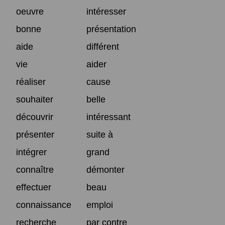
oeuvre
intéresser
bonne
présentation
aide
différent
vie
aider
réaliser
cause
souhaiter
belle
découvrir
intéressant
présenter
suite à
intégrer
grand
connaître
démonter
effectuer
beau
connaissance
emploi
recherche
par contre