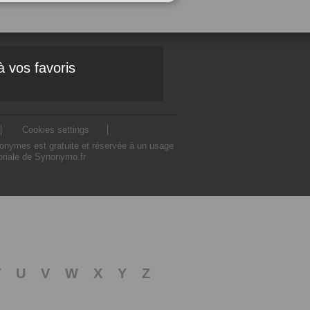
à vos favoris
Cookies settings
nonymes est gratuite et réservée à un usage
toriale de Synonymo.fr
T
U
V
W
X
Y
Z