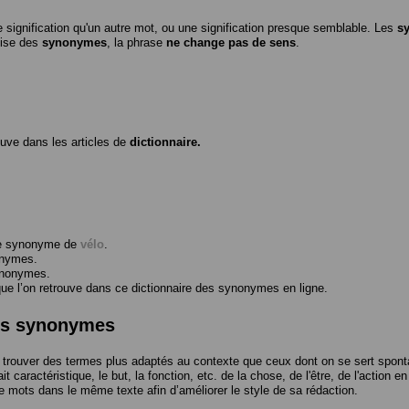
 signification qu'un autre mot, ou une signification presque semblable. Les
s
ilise des
synonymes
, la phrase
ne change pas de sens
.
ouve dans les articles de
dictionnaire.
me synonyme de
vélo
.
onymes.
ynonymes.
 l’on retrouve dans ce dictionnaire des synonymes en ligne.
des synonymes
trouver des termes plus adaptés au contexte que ceux dont on se sert spont
t caractéristique, le but, la fonction, etc. de la chose, de l'être, de l'action e
e mots dans le même texte afin d’améliorer le style de sa rédaction.