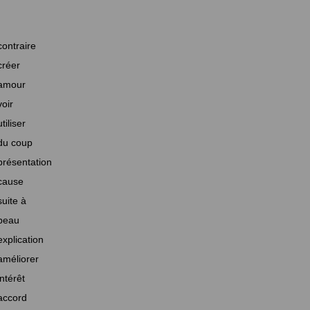
contraire
créer
amour
voir
utiliser
du coup
présentation
cause
suite à
beau
explication
améliorer
intérêt
accord