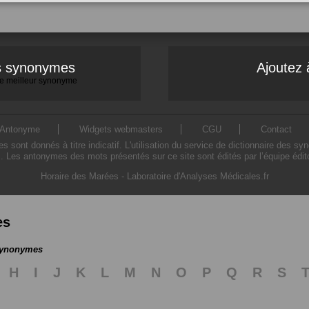
es synonymes
Ajoutez 
 le meilleur synonyme
Antonyme
Widgets webmasters
CGU
Contact
ont donnés à titre indicatif. L'utilisation du service de dictionnaire des sy
. Les antonymes des mots présentés sur ce site sont édités par l’équipe édi
Horaire des Marées
-
Laboratoire d'Analyses Médicales.fr
es
 synonymes
H
I
J
K
L
M
N
O
P
Q
R
S