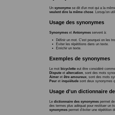
Un
synonyme
se dit d'un mot qui a la même
veulent dire la même chose
. Lorsqu’on ut
Usage des synonymes
Synonymes
et
Antonymes
servent à:
Définir un mot. C’est pourquoi on les tr
Eviter les répétitions dans un texte.
Enrichir un texte.
Exemples de synonymes
Le mot
bicyclette
eut être considéré com
Dispute
et
altercation
, sont des mots syn
Aimer
et
être amoureux
, sont des mots s
Peur
et
inquiétude
sont deux synonymes que
Usage d’un dictionnaire 
Le
dictionnaire des synonymes
permet de 
des termes plus adéquat pour restituer un trai
synonymes
permet d’éviter une répétition d