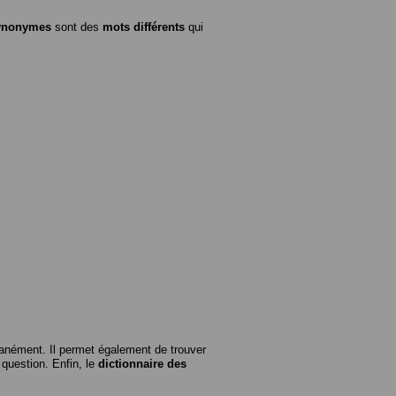
ynonymes
sont des
mots différents
qui
anément. Il permet également de trouver
n question. Enfin, le
dictionnaire des