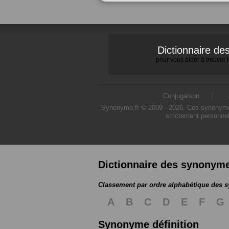
Dictionnaire d
pour vous aider à trouver
Conjugaison
Synonymo.fr © 2009 - 2026. Ces synonymes s
strictement personnel
Dictionnaire des synonym
Classement par ordre alphabétique des
A
B
C
D
E
F
G
Synonyme définition