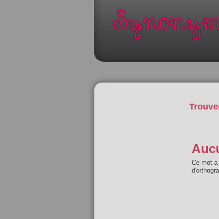
Trouve
Aucu
Ce mot a 
d'orthogr