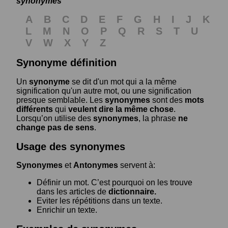
synonymes
A
B
C
D
E
F
G
H
I
J
K
L
M
N
O
P
Q
R
S
T
U
V
W
X
Y
Z
Synonyme définition
Un
synonyme
se dit d'un mot qui a la même
signification qu'un autre mot, ou une signification
presque semblable. Les
synonymes
sont des
mots
différents
qui
veulent dire la même chose
.
Lorsqu’on utilise des
synonymes
, la phrase
ne
change pas de sens
.
Usage des synonymes
Synonymes
et
Antonymes
servent à:
Définir un mot. C’est pourquoi on les trouve
dans les articles de
dictionnaire.
Eviter les répétitions dans un texte.
Enrichir un texte.