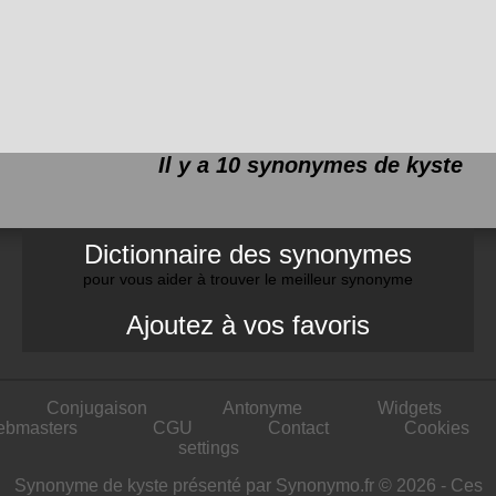
Il y a 10 synonymes de
kyste
Dictionnaire des synonymes
pour vous aider à trouver le meilleur synonyme
Ajoutez à vos favoris
Conjugaison
Antonyme
Widgets
ebmasters
CGU
Contact
Cookies
settings
Synonyme de kyste présenté par Synonymo.fr © 2026 - Ces