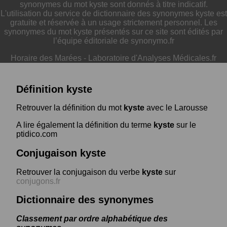
synonymes du mot kyste sont donnés à titre indicatif.
L'utilisation du service de dictionnaire des synonymes kyste est
gratuite et réservée à un usage strictement personnel. Les
synonymes du mot kyste présentés sur ce site sont édités par
l’équipe éditoriale de synonymo.fr
Horaire des Marées
-
Laboratoire d'Analyses Médicales.fr
Définition kyste
Retrouver la définition du mot
kyste
avec le Larousse
A lire également la définition du terme
kyste
sur le
ptidico.com
Conjugaison kyste
Retrouver la conjugaison du verbe
kyste
sur
conjugons.fr
Dictionnaire des synonymes
Classement par ordre alphabétique des