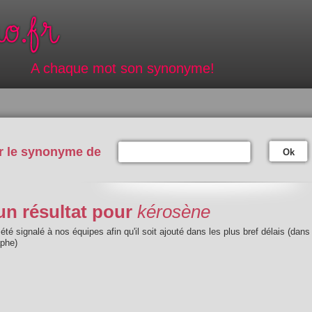
A chaque mot son synonyme!
r le synonyme de
Ok
n résultat pour
kérosène
été signalé à nos équipes afin qu'il soit ajouté dans les plus bref délais (dans
aphe)