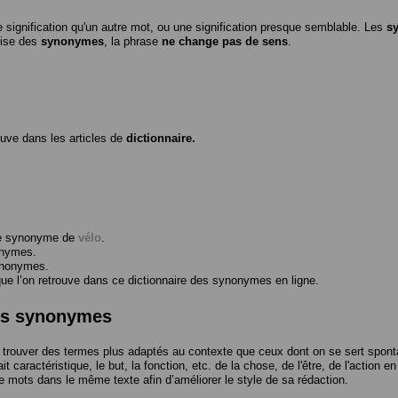
 signification qu'un autre mot, ou une signification presque semblable. Les
s
ilise des
synonymes
, la phrase
ne change pas de sens
.
ouve dans les articles de
dictionnaire.
me synonyme de
vélo
.
onymes.
ynonymes.
 l’on retrouve dans ce dictionnaire des synonymes en ligne.
des synonymes
trouver des termes plus adaptés au contexte que ceux dont on se sert spont
t caractéristique, le but, la fonction, etc. de la chose, de l'être, de l'action e
e mots dans le même texte afin d’améliorer le style de sa rédaction.