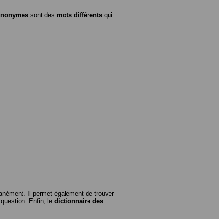
ynonymes
sont des
mots différents
qui
anément. Il permet également de trouver
n question. Enfin, le
dictionnaire des