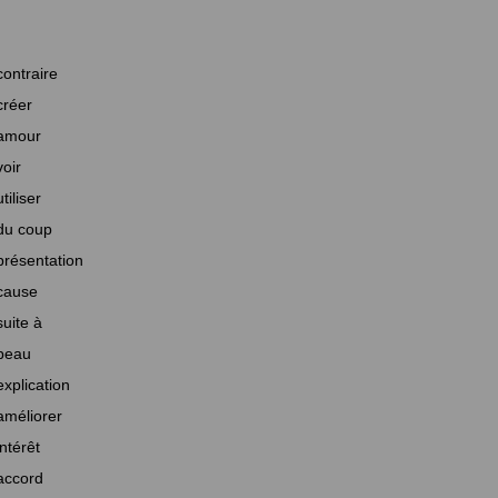
contraire
créer
amour
voir
utiliser
du coup
présentation
cause
suite à
beau
explication
améliorer
intérêt
accord