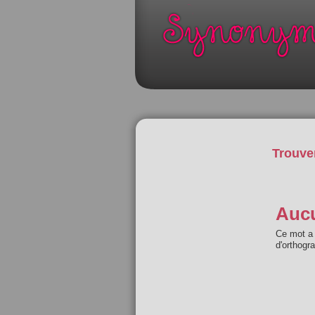
Trouve
Aucu
Ce mot a 
d'orthogr