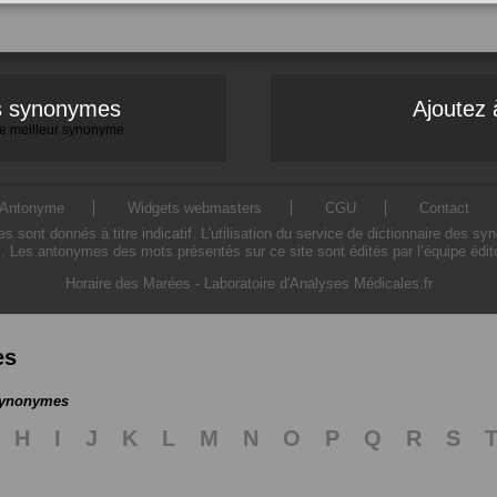
es synonymes
Ajoutez 
 le meilleur synonyme
Antonyme
Widgets webmasters
CGU
Contact
ont donnés à titre indicatif. L'utilisation du service de dictionnaire des sy
. Les antonymes des mots présentés sur ce site sont édités par l’équipe édi
Horaire des Marées
-
Laboratoire d'Analyses Médicales.fr
es
 synonymes
H
I
J
K
L
M
N
O
P
Q
R
S