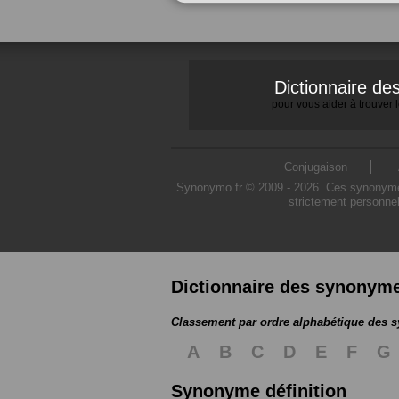
Dictionnaire d
pour vous aider à trouver
Conjugaison
Synonymo.fr © 2009 - 2026. Ces synonymes s
strictement personnel
Dictionnaire des synonym
Classement par ordre alphabétique des
A
B
C
D
E
F
G
Synonyme définition