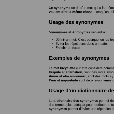
Un
synonyme
se dit d'un mot qui a la même
veulent dire la même chose
. Lorsqu’on ut
Usage des synonymes
Synonymes
et
Antonymes
servent à:
Définir un mot. C’est pourquoi on les tr
Eviter les répétitions dans un texte.
Enrichir un texte.
Exemples de synonymes
Le mot
bicyclette
eut être considéré com
Dispute
et
altercation
, sont des mots syn
Aimer
et
être amoureux
, sont des mots s
Peur
et
inquiétude
sont deux synonymes que
Usage d’un dictionnaire 
Le
dictionnaire des synonymes
permet de 
des termes plus adéquat pour restituer un trai
synonymes
permet d’éviter une répétition d