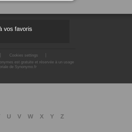
à vos favoris
Cookies settings
nonymes est gratuite et réservée à un usage
toriale de Synonymo.fr
T
U
V
W
X
Y
Z