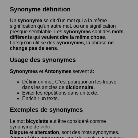
Synonyme définition
Un
synonyme
se dit d'un mot qui a la même
signification qu'un autre mot, ou une signification
presque semblable. Les
synonymes
sont des
mots
différents
qui
veulent dire la même chose
.
Lorsqu’on utilise des
synonymes
, la phrase
ne
change pas de sens
.
Usage des synonymes
Synonymes
et
Antonymes
servent à:
Définir un mot. C’est pourquoi on les trouve
dans les articles de
dictionnaire.
Eviter les répétitions dans un texte.
Enrichir un texte.
Exemples de synonymes
Le mot
bicyclette
eut être considéré comme
synonyme de
vélo
.
Dispute
et
altercation
, sont des mots synonymes.
Aimer
et
être amoureux
, sont des mots synonymes.