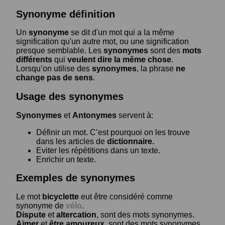
Synonyme définition
Un
synonyme
se dit d'un mot qui a la même
signification qu'un autre mot, ou une signification
presque semblable. Les
synonymes
sont des
mots
différents
qui
veulent dire la même chose
.
Lorsqu’on utilise des
synonymes
, la phrase
ne
change pas de sens
.
Usage des synonymes
Synonymes
et
Antonymes
servent à:
Définir un mot. C’est pourquoi on les trouve
dans les articles de
dictionnaire.
Eviter les répétitions dans un texte.
Enrichir un texte.
Exemples de synonymes
Le mot
bicyclette
eut être considéré comme
synonyme de
vélo
.
Dispute
et
altercation
, sont des mots synonymes.
Aimer
et
être amoureux
, sont des mots synonymes.