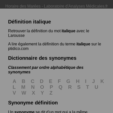
Horaire des Marées
-
Laboratoire d'Analyses Médicales.fr
Définition italique
Retrouver la définition du mot
italique
avec le
Larousse
A lire également la définition du terme
italique
sur le
ptidico.com
Dictionnaire des synonymes
Classement par ordre alphabétique des
synonymes
A
B
C
D
E
F
G
H
I
J
K
L
M
N
O
P
Q
R
S
T
U
V
W
X
Y
Z
Synonyme définition
Un
synonyme
se dit d'un mot qui a la même