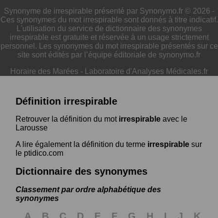
Synonyme de irrespirable présenté par Synonymo.fr © 2026 -
Ces synonymes du mot irrespirable sont donnés à titre indicatif.
L'utilisation du service de dictionnaire des synonymes
irrespirable est gratuite et réservée à un usage strictement
personnel. Les synonymes du mot irrespirable présentés sur ce
site sont édités par l’équipe éditoriale de synonymo.fr
Horaire des Marées
-
Laboratoire d'Analyses Médicales.fr
Définition irrespirable
Retrouver la définition du mot
irrespirable
avec le
Larousse
A lire également la définition du terme
irrespirable
sur
le ptidico.com
Dictionnaire des synonymes
Classement par ordre alphabétique des
synonymes
A
B
C
D
E
F
G
H
I
J
K