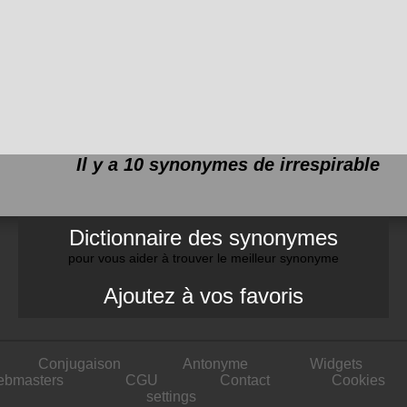
Il y a 10 synonymes de
irrespirable
Dictionnaire des synonymes
pour vous aider à trouver le meilleur synonyme
Ajoutez à vos favoris
Conjugaison
Antonyme
Widgets
ebmasters
CGU
Contact
Cookies
settings