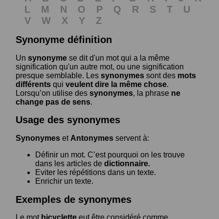
L
M
N
O
P
Q
R
S
T
U
V
W
X
Y
Z
Synonyme définition
Un
synonyme
se dit d'un mot qui a la même
signification qu'un autre mot, ou une signification
presque semblable. Les
synonymes
sont des
mots
différents
qui
veulent dire la même chose
.
Lorsqu’on utilise des
synonymes
, la phrase
ne
change pas de sens
.
Usage des synonymes
Synonymes
et
Antonymes
servent à:
Définir un mot. C’est pourquoi on les trouve
dans les articles de
dictionnaire.
Eviter les répétitions dans un texte.
Enrichir un texte.
Exemples de synonymes
Le mot
bicyclette
eut être considéré comme