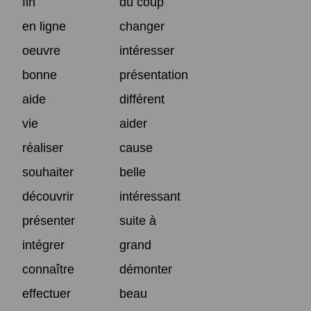
fin
du coup
en ligne
changer
oeuvre
intéresser
bonne
présentation
aide
différent
vie
aider
réaliser
cause
souhaiter
belle
découvrir
intéressant
présenter
suite à
intégrer
grand
connaître
démonter
effectuer
beau