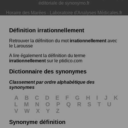
éditoriale de synonymo.fr
Horaire des Marées
-
Laboratoire d'Analyses Médicales.fr
Définition irrationnellement
Retrouver la définition du mot
irrationnellement
avec
le Larousse
A lire également la définition du terme
irrationnellement
sur le ptidico.com
Dictionnaire des synonymes
Classement par ordre alphabétique des
synonymes
A
B
C
D
E
F
G
H
I
J
K
L
M
N
O
P
Q
R
S
T
U
V
W
X
Y
Z
Synonyme définition